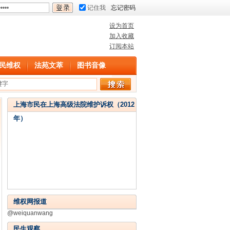
记住我
忘记密码
设为首页
加入收藏
订阅本站
民维权
法苑文萃
图书音像
上海市民在上海高级法院维护诉权（2012
年）
维权网报道
@weiquanwang
民生观察