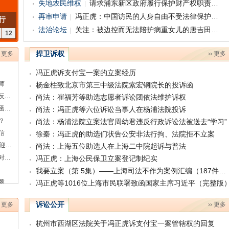
失地农民维权
请求浦东新区政府履行保护财产权职责的申请书
再审申请
冯正虎：中国访民的人身自由不受法律保护吗？
行
法治论坛
关注：被边控而无法陪护病重女儿的唐吉田律师
12
捍卫诉权
› 更多
›› 更多
冯正虎诉支付宝一案的立案经历
师
杨金柱致北京市第三中级法院索宏钢院长的投诉函
冯正虎：违反立案登记制就是反党、反人民、反法律——致函第十三届全国人大常委会及人大代表
尚法：崔福芳等助选志愿者诉讼团依法维护诉权
不忘初心，牢记农民恩情——上海失地农民致函第十三届全国人大四次会议
尚法：冯正虎等六位诉讼当事人在杨浦法院投诉
？
尚法：杨浦法院立案法官周幼君违反行政诉讼法被送去“学习”
信
徐秦：冯正虎的助选们状告公安非法行拘、法院拒不立案
上海莘庄失地农民告别12年的艰辛维权，欢聚迎新协力抗争
尚法：上海五位助选人在上海二中院起诉与普法
辩冤白谤不是错！——吕先三案家属恳请取消对周泽律师的行政处罚
冯正虎：上海公民保卫立案登记制纪实
我要立案（第 5集）——上海司法不作为案例汇编（187件案例）
刘晓原：古稀律师遭停业处罚提诉讼，如今耄耋之年了案件未判决！
冯正虎等1016位上海市民联署致函国家主席习近平（完整版
诉讼公开
› 更多
›› 更多
杭州市西湖区法院关于冯正虎诉支付宝一案管辖权的回复