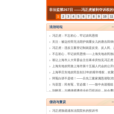
非法监禁267日 ——冯正虎被剥夺诉权的
政案件系列之七
1
2
3
4
5
6
7
8
9
10
11
法治论坛
›
冯正虎：不忘初心，牢记农民恩情
关注：被边控而无法陪护病重女儿的唐吉田律
谁让上海市人大常委会主任蒋卓庆怕见冯正虎
上海失地农民致上海市第十五届人代会的公开
马亚莲：民有冤，官必腐！——致中央巡视组
信访与复议
›
冯正虎致函浦东法院院长的投诉书