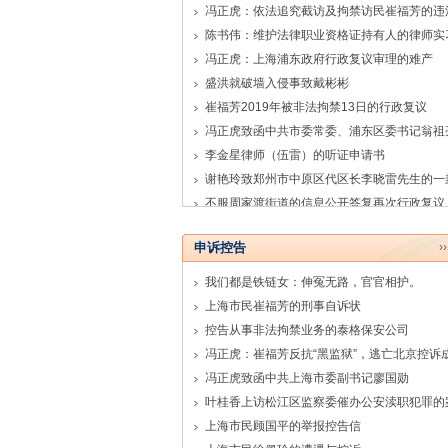
冯正虎：上海浦东政府行政复议审理的难产
盛洪就破墙入侵事致戴彬彬
崔福芳2019年被非法拘禁13日的行政复议
冯正虎致函中共市委常委、浦东区委书记翁祖
李金星律师（伍雷）的听证申请书
申诉控告
›
我们都是铁链女：伸冤无路，官官相护。
上海市民崔福芳的刑事自诉状
控告从事非法拘禁业务的泰格保安公司
冯正虎致函中共上海市委副书记廖国勋
叶桂香上访松江区监察委催办公安渎职犯罪的
上海市民顾国平的举报控告信