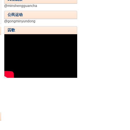
@minshengguancha
公民运动
@gongminyundong
囚歌
）