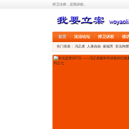
捍卫法律，还我诉权。
首页
法治论坛
捍卫诉权
信
热门搜索：
冯正虎
人身自由
崔福芳
非法拘禁
叶剑
刑事拘留
信息公开
叶桂香