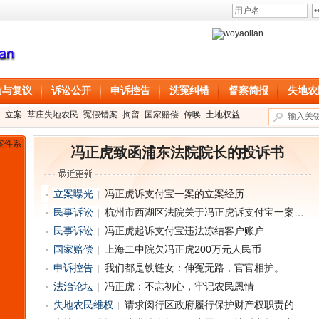
访与复议
诉讼公开
申诉控告
洗冤纠错
督察简报
失地农
立案
莘庄失地农民
冤假错案
拘留
国家赔偿
传唤
土地权益
冯正虎致函浦东法院院长的投诉书
立案曝光
冯正虎诉支付宝一案的立案经历
民事诉讼
杭州市西湖区法院关于冯正虎诉支付宝一案管辖权的回复
民事诉讼
冯正虎起诉支付宝违法冻结客户账户
国家赔偿
上海二中院欠冯正虎200万元人民币
申诉控告
我们都是铁链女：伸冤无路，官官相护。
法治论坛
冯正虎：不忘初心，牢记农民恩情
失地农民维权
请求闵行区政府履行保护财产权职责的申请书