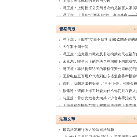
上海市民徐佩玲的遭遇与控诉
督察简报
›
冯正虎：十四年“立而不侦”叶剑被砍凶杀案的
大午案十问十答
冯正虎：非法拘禁访民的泰格保安公司触犯刑
马亚莲：骨折女危害大阅兵？沪官毒手治访民
上海崔福芳国庆节期间被非法关押在上海崇明
法苑文萃
›
最高法发布行政诉讼法司法解释