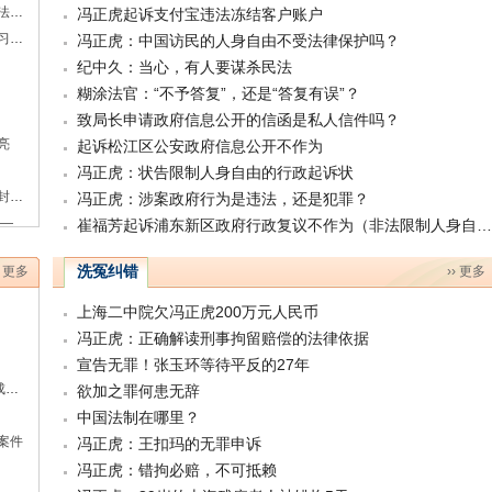
冯正虎：依法追究截访及拘禁访民崔福芳的违法行政
冯正虎起诉支付宝违法冻结客户账户
陈书伟：维护法律职业资格证持有人的律师实习权利
冯正虎：中国访民的人身自由不受法律保护吗？
纪中久：当心，有人要谋杀民法
糊涂法官：“不予答复”，还是“答复有误”？
致局长申请政府信息公开的信函是私人信件吗？
亮
起诉松江区公安政府信息公开不作为
冯正虎：状告限制人身自由的行政起诉状
谢艳玲致郑州市中原区代区长李晓雷先生的一封紧急公开信
冯正虎：涉案政府行为是违法，还是犯罪？
不服周家渡街道的信息公开答复再次行政复议 ——崔福芳被非法拘禁的诉讼系列之二十二
崔福芳起诉浦东新区政府行政复议不作为（非法限制人身自由案）
洗冤纠错
› 更多
›› 更多
上海二中院欠冯正虎200万元人民币
冯正虎：正确解读刑事拘留赔偿的法律依据
宣告无罪！张玉环等待平反的27年
冯正虎：崔福芳反抗“黑监狱”，逃亡北京控诉成功，现在正在回沪的路途中
欲加之罪何患无辞
中国法制在哪里？
案件
冯正虎：王扣玛的无罪申诉
冯正虎：错拘必赔，不可抵赖