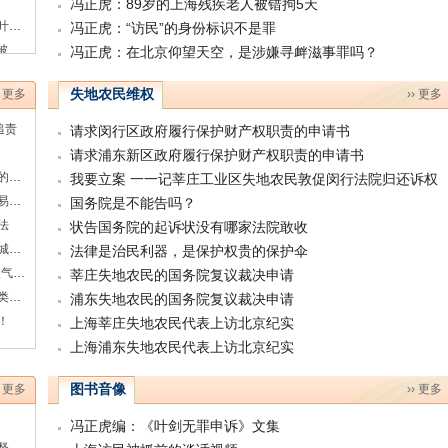
冯正虎：89岁的上海残疾老人被错拘5天
冯正虎：上海松江公安局首次约见被害人家属叶桂香
冯正虎：“访民”的身份标识不是罪
冯正虎：十几年“立而不侦”的上海凶杀案 ——被害人之母叶桂香控告涉嫌渎职罪的上海松江警方相关人员
冯正虎：在北京仰望天空，是涉嫌寻衅滋事罪吗？
失地农民维权
› 更多
›› 更多
追责
请求闵行区政府履行保护财产权职责的申请书
请求浦东新区政府履行保护财产权职责的申请书
冯正虎：追究暴力截访及非法拘禁访民崔福芳的刑事责任
我要立案 一一记莘庄工业区失地农民敦促闵行法院归还诉权
宋嘉鸿：哪是公正的判决？在国徽下的肮脏交易——为丁菊英喊冤！
国务院是不能告吗？
法
状告国务院的起诉状没有哪家法院敢收
国脉电信五百用户代表到山东省监察委举报聊城公安违法索要办案费
法律是治民利器，是保护权贵的保护伞
徐昕：我想退出包头案，​“再干下去，可能会被气死”
莘庄失地农民的国务院复议裁决申请
徐佩玲：请问上海卫计委为什么你们只在反人类道路上狂奔？
浦东失地农民的国务院复议裁决申请
！
上海莘庄失地农民代表上访北京纪实
上海浦东失地农民代表上访北京纪实
图书音像
› 更多
›› 更多
冯正虎编：《叶剑无罪申诉》文集