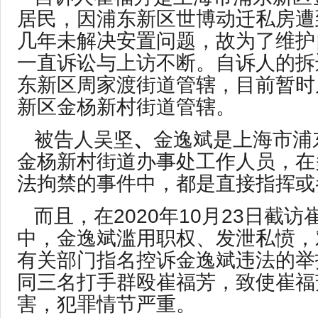
居民，因浦东新区世博动迁私房遭
几年未解决安置问题，故为了维护
一直诉讼与上访不断。自诉人的拆
东新区周家渡街道管辖，目前暂时
新区金杨新村街道管辖。
被告人吴坚
、
金逸斌是上海市浦
金杨新村街道办事处工作人员，在
法拘禁的事件中，都是直接指挥或
而且，在2020年10月23日截
中，金逸斌滥用职权、发泄私愤，
有关部门指名控诉金逸斌违法的举
同三名打手群殴崔福芳，致使崔福
害，犯罪情节严重。