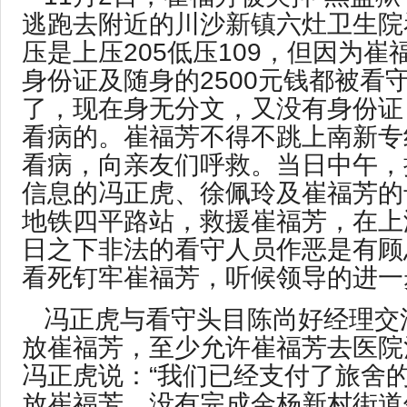
逃跑去附近的川沙新镇六灶卫生院
压是上压205低压109，但因为崔
身份证及随身的2500元钱都被看
了，现在身无分文，又没有身份证
看病的。崔福芳不得不跳上南新专
看病，向亲友们呼救。当日中午，
信息的冯正虎、徐佩玲及崔福芳的
地铁四平路站，救援崔福芳，在上
日之下非法的看守人员作恶是有顾
看死钉牢崔福芳，听候领导的进一
冯正虎与看守头目陈尚好经理交
放崔福芳，至少允许崔福芳去医院
冯正虎说：“我们已经支付了旅舍
放崔福芳，没有完成金杨新村街道