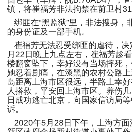
镇，将崔福芳非法拘禁在前卫村31
绑匪在“黑监狱”里，非法搜身，
的身份证及一部手机。
崔福芳无法忍受绑匪的虐待，决
月22日晚上九点左右，崔福芳趁
楼翻窗坠下，幸好没有当场摔死，
她忍着剧痛，在漆黑的农村公路上
岛距离上海市区很远，半路上幸好
人搭救，平安回上海市区。养伤几日
日成功逃亡北京，向国家信访局等
诉。
2020年5月28日下午，上海方
新区政府金杨新村街道办事处工作