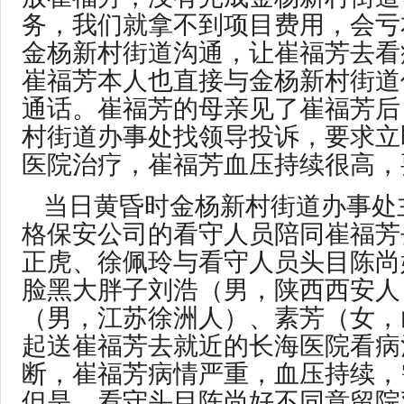
务，我们就拿不到项目费用，会亏
金杨新村街道沟通，让崔福芳去看
崔福芳本人也直接与金杨新村街道
通话。崔福芳的母亲见了崔福芳后
村街道办事处找领导投诉，要求立
医院治疗，崔福芳血压持续很高，
当日黄昏时金杨新村街道办事处
格保安公司的看守人员陪同崔福芳
正虎、徐佩玲与看守人员头目陈尚
脸黑大胖子刘浩（男，陕西西安人
（男，江苏徐洲人）、素芳（女，
起送崔福芳去就近的长海医院看病
断，崔福芳病情严重，血压持续，
但是，看守头目陈尚好不同意留院