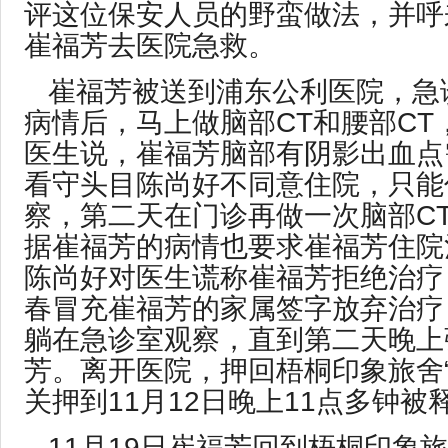
评这位保安人员的野蛮做法，并呼来
崔福芳去医院急救。
崔福芳被送到浦东公利医院，急
病情后，马上做脑部CT和腰部CT
医生说，崔福芳脑部有阴影出血点
看守头目陈尚好不同意住院，只能
察，第二天在门诊再做一次脑部C
据崔福芳的病情也要求崔福芳住院
陈尚好对医生谎称崔福芳拒绝治疗
春冒充崔福芳的家属签字放弃治疗
躺在急诊室观察，直到第二天晚上
芳。离开医院，押回梧桐印象旅舍“
关押到11月12日晚上11点多钟被
11月19日崔福芳回到梧桐印象旅