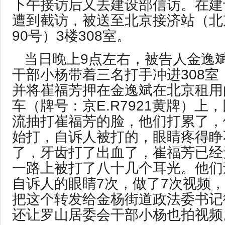
下午接访后又去建设部信访。在建
遭到截访，被送至北京接济站（北
90号）3楼308室。
当日晚上9点左右，被告人金逸
干部小杨带着三名打手冲进308室
并将崔福芳押在金逸斌在北京租用
车（牌号：京E.R7921黄牌）上
流抽打崔福芳的脸，他们打累了，
始打，自诉人被打的，眼睛疼得睁
了，牙齿打了出血了，崔福芳已经
一路上被打了八十几个耳光。他们
自诉人的眼睛7次，做了7次视频
把这个转发给金杨街道政法委书记
还让罗山居委会干部小杨也拍视频