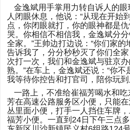
金逸斌用手掌用力转自诉人的眼
人闭眼休息，他说：“从现在开始到
点，你闭眼就打，你的眼神都是仇
哭。你相信不相信我，金逸斌分分
全家。”王帅边打边说：“你们家的
告诉我了，分分秒秒灭了你们全家
次打一次，我们和金逸斌与驻京办
熟。”在车上，金逸斌还说：“你不
我等待你控告和打官司，陪你玩到
一路上，不准给崔福芳喝水和吃
芳在高速公路服务区小便，只能在
丛里面小便，打手一人挡住车牌，
福芳小便。一直到24日下午三点
东新区川沙新镇民义村6组路124号