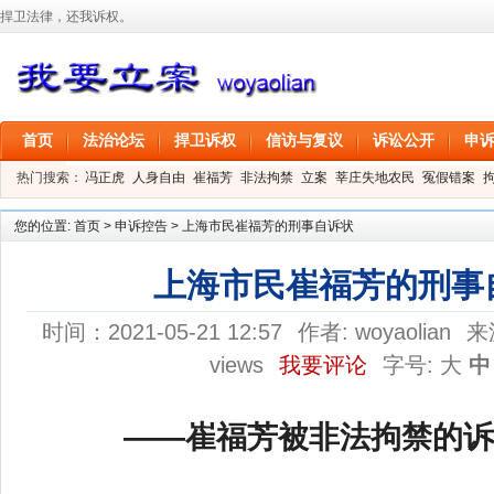
捍卫法律，还我诉权。
首页
法治论坛
捍卫诉权
信访与复议
诉讼公开
申
热门搜索：
冯正虎
人身自由
崔福芳
非法拘禁
立案
莘庄失地农民
冤假错案
叶剑
刑事拘留
信息公开
叶桂香
您的位置:
首页
>
申诉控告
>
上海市民崔福芳的刑事自诉状
上海市民崔福芳的刑事
时间：2021-05-21 12:57
作者:
woyaolian
来
views
我要评论
字号:
大
中
——崔福芳被非法拘禁的诉