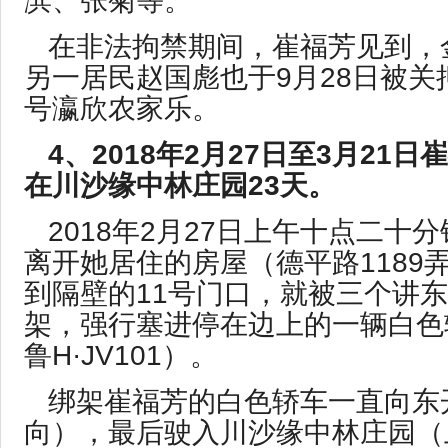
滨、张菊等。
在非法拘禁期间，崔福芳见到，
另一居民赵国彪也于9月28日被关
号瀛欣农家乐。
4、2
018
年
2
月
27
日至
3
月
21
日崔
在川沙缘中林庄园
23
天。
2018年2月27日上午十点二十
离开她居住的房屋（德平路1189
到隔壁的11号门口，就被三个讲
架，强行塞进停在边上的一辆白色
鲁H·JV101）。
绑架崔福芳的白色轿车一直向东
向），最后驶入川沙缘中林庄园（