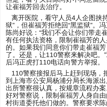
让崔福芳回去治疗。
离开医院，看守人员4人企图挟持
狱”，但崔福芳拒绝回“黑监狱”。
陈尚好说：“我们不会让你们带走
有任何执法资格，限制崔福芳的人
的。如果我们同意你们带走崔福芳
了。还是，让110警察来解决吧。
后冯正虎打110电话向警方举报。
110警察接报后马上赶到现场，
到上海市公安局杨浦分局长海派出
出所警察很认真，按规章流程办案
好对警察说，限制崔福芳人身自由
村街道委托他们做的。警察要求陈