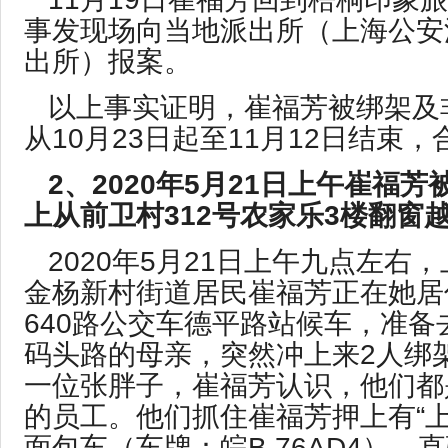
事发现场向当地派出所（上海公安
出所）报案。
以上事实证明，崔福芳被绑架及
从10月23日起至11月12日结束，
2、2020年5月21日上午崔福芳
上从前卫村312号农家乐3楼翻窗
2020年5月21日上午九点左右
金杨新村街道居民崔福芳正在她居
640路公交车德平路站候车，准备
码头路的母亲，突然冲上来2人绑
一位张胖子，崔福芳认识，他们都
的员工。他们抓住崔福芳押上有“上
面包车（车牌：皖B.76AD4），