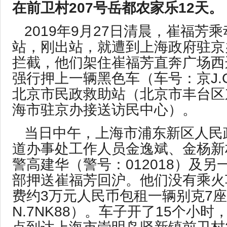
在前卫村207号岳都农家乐1
2
天。
2019年9月27日清晨，崔福芳
站，刚出站，就遭到上海政府驻京
拦截，他们架住崔福芳直奔广场西
强行押上一辆黑色车（车号：京J.G
北京市民政救助站（北京市丰台区
海市驻京办接送访民中心）。
当日中午，上海市浦东新区人民
道办事处工作人员金逸斌、金杨新
警高建华（警号：012018）及
部押送崔福芳回沪。他们没有乘火
费约3万元人民币包租一辆别克7
N.7NK88）。车子开了15个小时