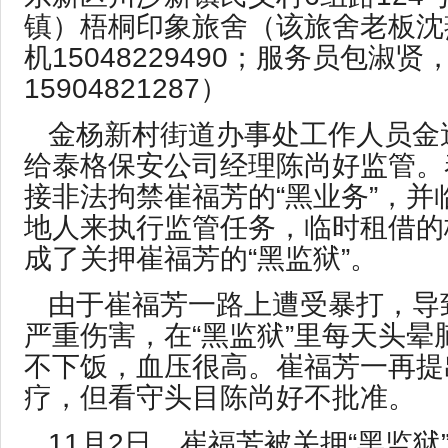
镇）梧桐印象旅舍（该旅舍老板沈
机15048229490；服务员包淑贤
15904821287）
金杨新村街道办事处工作人员金
给泰格保安公司经理陈尚好监管。
接非法拘禁崔福芳的“黑业务”，并
地人来执行监管任务，临时租借的
成了关押崔福芳的“黑监狱”。
由于崔福芳一路上遭受暴打，导
严重伤害，在“黑监狱”里每天头晕
不下饭，血压很高。崔福芳一再提
疗，但看守头目陈尚好不批准。
11月2日，崔福芳被关押“黑监狱