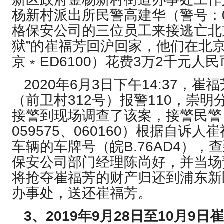
杨新村派出所民警高建华（警号：0
格保安公司的三位员工来接逃亡北
狱”的崔福芳回沪回家，他们在北
京﹡ED6100）花费3万2千元人民
2020年6月3日下午14:37，
（前卫村312号）报警110，崇
接警到现场调查了该案，接警民警
059575、060160）根据自诉
车辆的车牌号（皖B.76AD4），
保安公司部门经理陈尚好，并当场
将抢夺崔福芳的财产归还到浦东新
办事处，送还崔福芳。
3、2
019
年9月2
8
日至1
0
月9日