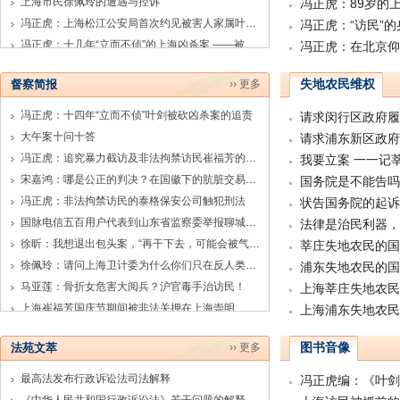
上海市民徐佩玲的遭遇与控诉
冯正虎：89岁的
冯正虎：上海松江公安局首次约见被害人家属叶桂香
冯正虎：“访民”
冯正虎：十几年“立而不侦”的上海凶杀案 ——被害人之母叶桂香控告涉嫌渎职罪的上海松江警方相关人员
冯正虎：在北京仰
失地农民维权
督察简报
›› 更多
冯正虎：十四年“立而不侦”叶剑被砍凶杀案的追责
请求闵行区政府履
大午案十问十答
请求浦东新区政府
冯正虎：追究暴力截访及非法拘禁访民崔福芳的刑事责任
我要立案 一一记
宋嘉鸿：哪是公正的判决？在国徽下的肮脏交易——为丁菊英喊冤！
国务院是不能告吗
冯正虎：非法拘禁访民的泰格保安公司触犯刑法
状告国务院的起诉
国脉电信五百用户代表到山东省监察委举报聊城公安违法索要办案费
法律是治民利器，
徐昕：我想退出包头案，​“再干下去，可能会被气死”
莘庄失地农民的国
徐佩玲：请问上海卫计委为什么你们只在反人类道路上狂奔？
浦东失地农民的国
马亚莲：骨折女危害大阅兵？沪官毒手治访民！
上海莘庄失地农民
上海崔福芳国庆节期间被非法关押在上海崇明
上海浦东失地农民
图书音像
法苑文萃
›› 更多
最高法发布行政诉讼法司法解释
冯正虎编：《叶剑