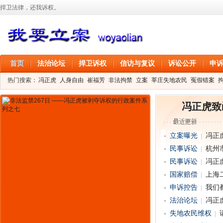
捍卫法律，还我诉权。
首页
法治论坛
捍卫诉权
信访与复议
诉讼公开
申
热门搜索：
冯正虎
人身自由
崔福芳
非法拘禁
立案
莘庄失地农民
冤假错案
叶剑
刑事拘留
信息公开
叶桂香
冯正虎致
立案曝光
冯正
民事诉讼
杭州市
民事诉讼
冯正
国家赔偿
上海
申诉控告
我们
法治论坛
冯正
失地农民维权