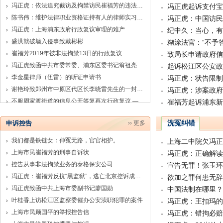
冯正虎：依法追究截访及拘禁访民崔福芳的违法行政
冯正虎起诉支付宝
陈书伟：维护法律职业资格证持有人的律师实习权利
冯正虎：中国访民
冯正虎：上海浦东政府行政复议审理的难产
纪中久：当心，有
盛洪就破墙入侵事致戴彬彬
糊涂法官：“不予答
崔福芳2019年被非法拘禁13日的行政复议
致局长申请政府信
冯正虎致函中共市委常委、浦东区委书记翁祖亮
起诉松江区公安政
李金星律师（伍雷）的听证申请书
冯正虎：状告限制
谢艳玲致郑州市中原区代区长李晓雷先生的一封紧急公开信
冯正虎：涉案政府
不服周家渡街道的信息公开答复再次行政复议 ——崔福芳被非法拘禁的诉讼系列之二十二
洗冤纠错
申诉控告
›› 更多
我们都是铁链女：伸冤无路，官官相护。
上海二中院欠冯正
上海市民崔福芳的刑事自诉状
冯正虎：正确解读
控告从事非法拘禁业务的泰格保安公司
宣告无罪！张玉环
冯正虎：崔福芳反抗“黑监狱”，逃亡北京控诉成功，现在正在回沪的路途中
欲加之罪何患无辞
冯正虎致函中共上海市委副书记廖国勋
中国法制在哪里？
叶桂香上访松江区监察委催办公安渎职犯罪的案件
冯正虎：王扣玛的
上海市民顾国平的举报控告信
冯正虎：错拘必赔