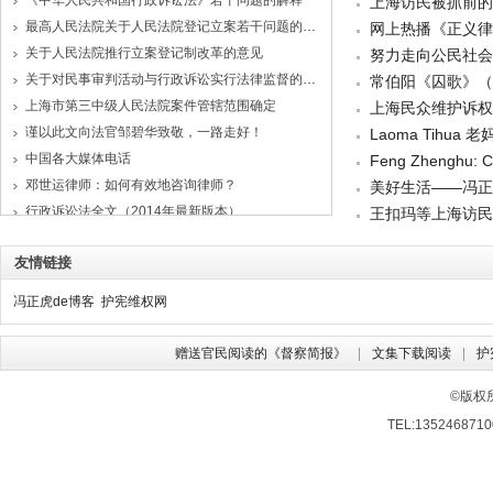
《中华人民共和国行政诉讼法》若干问题的解释
上海访民被抓前的
最高人民法院关于人民法院登记立案若干问题的规定
网上热播《正义律
关于人民法院推行立案登记制改革的意见
努力走向公民社会
关于对民事审判活动与行政诉讼实行法律监督的若干意见（试行）
常伯阳《囚歌》（
上海市第三中级人民法院案件管辖范围确定
上海民众维护诉权
谨以此文向法官邹碧华致敬，一路走好！
Laoma Tihua
中国各大媒体电话
Feng Zhenghu: Ch
邓世运律师：如何有效地咨询律师？
美好生活——冯正
行政诉讼法全文（2014年最新版本）
王扣玛等上海访民
友情链接
冯正虎de博客
护宪维权网
赠送官民阅读的《督察简报》
文集下载阅读
护
©版权
TEL:13524687