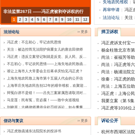
失地农民维权
再审申请
冯正
非法监禁267日 ——冯正虎被剥夺诉权的行
法治论坛
关注
政案件系列之七
1
2
3
4
5
6
7
8
9
10
11
12
捍卫诉权
法治论坛
›› 更多
冯正虎：不忘初心，牢记农民恩情
冯正虎诉支付宝一
关注：被边控而无法陪护病重女儿的唐吉田律师
杨金柱致北京市第
冯正虎：违反立案登记制就是反党、反人民、反法律——致函第十三届全国人大常委会及人大代表
尚法：崔福芳等助
不忘初心，牢记农民恩情——上海失地农民致函第十三届全国人大四次会议
尚法：冯正虎等六
谁让上海市人大常委会主任蒋卓庆怕见冯正虎？
尚法：杨浦法院立
上海失地农民致上海市第十五届人代会的公开信
徐秦：冯正虎的助
上海莘庄失地农民告别12年的艰辛维权，欢聚迎新协力抗争
尚法：上海五位助
辩冤白谤不是错！——吕先三案家属恳请取消对周泽律师的行政处罚
冯正虎：上海公民
马亚莲：民有冤，官必腐！——致中央巡视组
刘晓原：古稀律师遭停业处罚提诉讼，如今耄耋之年了案件未判决！
冯正虎等1016
诉讼公开
信访与复议
›› 更多
冯正虎致函浦东法院院长的投诉书
杭州市西湖区法院