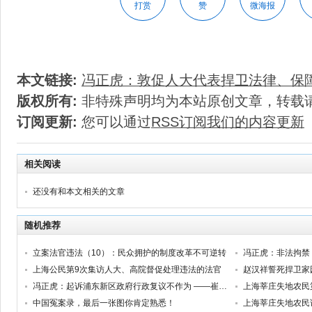
打赏
赞
微海报
本文链接:
冯正虎：敦促人大代表捍卫法律、保
版权所有:
非特殊声明均为本站原创文章，转载
订阅更新:
您可以通过
RSS订阅我们的内容更新
相关阅读
还没有和本文相关的文章
随机推荐
立案法官违法（10）：民众拥护的制度改革不可逆转
冯正虎：非法拘禁
上海公民第9次集访人大、高院督促处理违法的法官
赵汉祥誓死捍卫家
冯正虎：起诉浦东新区政府行政复议不作为 ——崔福芳被非法拘禁的诉讼系列之三
上海莘庄失地农民第
中国冤案录，最后一张图你肯定熟悉！
上海莘庄失地农民