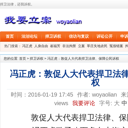
捍卫法律，还我诉权。
首页
法治论坛
捍卫诉权
信访与复议
诉讼公开
申
热门搜索：
冯正虎
人身自由
崔福芳
非法拘禁
立案
莘庄失地农民
冤假错案
叶剑
刑事拘留
信息公开
叶桂香
您的位置:
首页
>
捍卫诉权
>
冯正虎：敦促人大代表捍卫法律、保障公民诉权
冯正虎：敦促人大代表捍卫法
权
时间：2016-01-19 17:45
作者:
woyaolian
来
views
我要评论
字号:
大
中
敦促人大代表捍卫法律、保