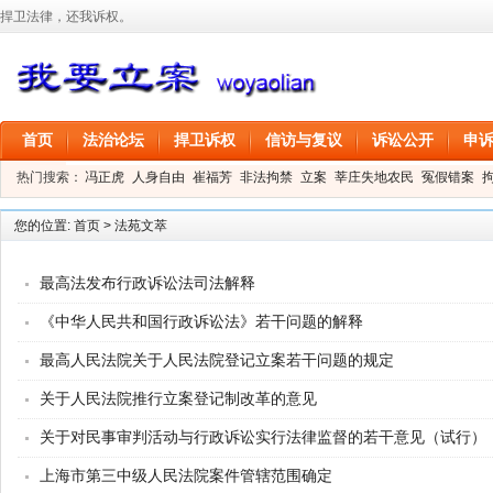
捍卫法律，还我诉权。
首页
法治论坛
捍卫诉权
信访与复议
诉讼公开
申
热门搜索：
冯正虎
人身自由
崔福芳
非法拘禁
立案
莘庄失地农民
冤假错案
叶剑
刑事拘留
信息公开
叶桂香
您的位置:
首页
>
法苑文萃
最高法发布行政诉讼法司法解释
《中华人民共和国行政诉讼法》若干问题的解释
最高人民法院关于人民法院登记立案若干问题的规定
关于人民法院推行立案登记制改革的意见
关于对民事审判活动与行政诉讼实行法律监督的若干意见（试行）
上海市第三中级人民法院案件管辖范围确定