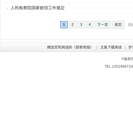
人民检察院国家赔偿工作规定
1
2
3
4
下一页
尾页
共[
赠送官民阅读的《督察简报》
文集下载阅读
护
©版权
TEL:13524687