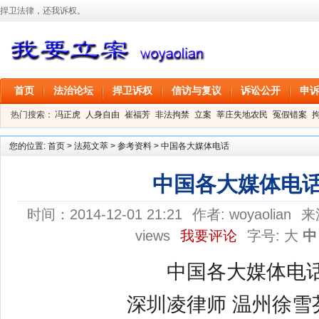
捍卫法律，还我诉权。
首页
法治论坛
捍卫诉权
信访与复议
诉讼公开
申
热门搜索：
冯正虎
人身自由
崔福芳
非法拘禁
立案
莘庄失地农民
冤假错案
叶剑
刑事拘留
信息公开
叶桂香
您的位置:
首页
>
法苑文萃
>
参考资料
>
中国各大媒体电话
中国各大媒体电
时间：2014-12-01 21:21
作者:
woyaolian
来
views
我要评论
字号:
大
中
中国各大媒体电
深圳凌律师 温州徐雪