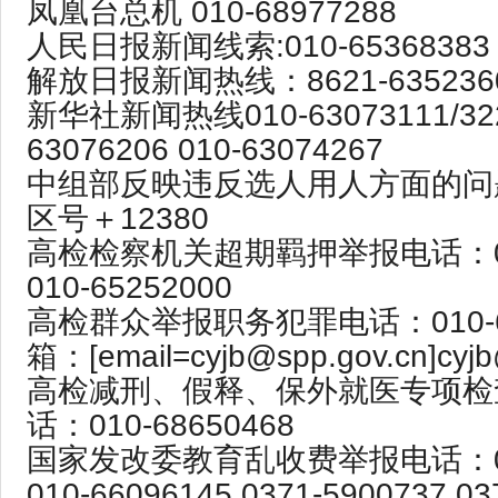
凤凰台总机 010-68977288
人民日报新闻线索:010-65368383
解放日报新闻热线：8621-635236
新华社新闻热线010-63073111/322
63076206 010-63074267
中组部反映违反选人用人方面的问
区号＋12380
高检检察机关超期羁押举报电话：010
010-65252000
高检群众举报职务犯罪电话：010-65
箱：[email=cyjb@spp.gov.cn]cyjb
高检减刑、假释、保外就医专项检
话：010-68650468
国家发改委教育乱收费举报电话：010
010-66096145 0371-5900737 03