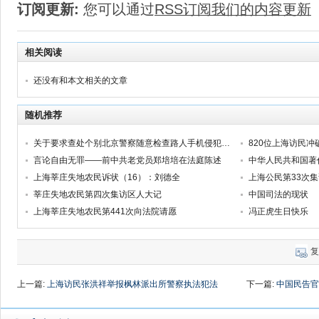
订阅更新:
您可以通过
RSS订阅我们的内容更新
相关阅读
还没有和本文相关的文章
随机推荐
关于要求查处个别北京警察随意检查路人手机侵犯公民通信自由和通信秘密权利的举报信
言论自由无罪——前中共老党员郑培培在法庭陈述
中华人民共和国著
上海莘庄失地农民诉状（16）：刘德全
上海公民第33次
莘庄失地农民第四次集访区人大记
中国司法的现状
上海莘庄失地农民第441次向法院请愿
冯正虎生日快乐
复
上一篇:
上海访民张洪祥举报枫林派出所警察执法犯法
下一篇:
中国民告官