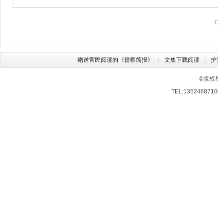
赠送官民阅读的《督察简报》
文集下载阅读
护
©版权
TEL:13524687