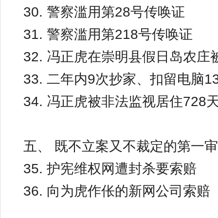
30. 警察滥用第28号传唤证
31. 警察滥用第218号传唤证
32. 冯正虎在崇明县假日岛农庄
33. 二年内9次抄家、扣留电脑1
34. 冯正虎被非法监视居住728
五、 既不立案又不裁定的第一
35. 护宪维权网遭封杀要索赔
36. 向为虎作伥的新网公司索赔