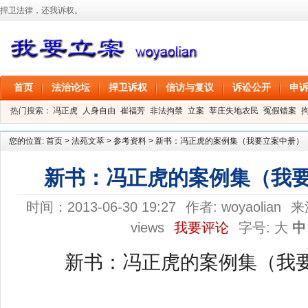
捍卫法律，还我诉权。
首页
法治论坛
捍卫诉权
信访与复议
诉讼公开
申
热门搜索：
冯正虎
人身自由
崔福芳
非法拘禁
立案
莘庄失地农民
冤假错案
叶剑
刑事拘留
信息公开
叶桂香
您的位置:
首页
>
法苑文萃
>
参考资料
>
新书：冯正虎的案例集（我要立案中册）
新书：冯正虎的案例集（我
时间：2013-06-30 19:27
作者:
woyaolian
来
views
我要评论
字号:
大
中
新书：冯正虎的案例集（我