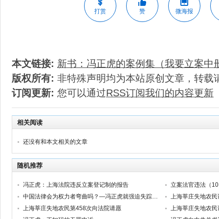
打赏
赞
微海报
本文链接:
新书：冯正虎的案例集（我要立案中
版权所有:
非特殊声明均为本站原创文章，转载
订阅更新:
您可以通过
RSS订阅我们的内容更新
相关阅读
还没有和本文相关的文章
随机推荐
冯正虎：上海法院违反立案登记制的报告
立案法官违法（1
中国法律会为权力者弯曲吗？—冯正虎就强迫失踪及非法拘禁事件向检察院控告
上海莘庄失地农民
上海莘庄失地农民第458次向法院请愿
上海莘庄失地农民