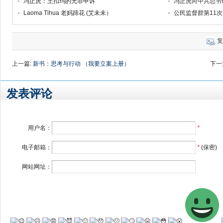
冯正虎：王扣玛的无罪申诉
冯正虎向中共总书
Laoma Tihua 老妈蹄花 (艾未未）
公民监督群第11
复
上一篇:
新书：思考与行动 （我要立案上册）
下一
发表评论
用户名：
*
电子邮箱：
*
(保密)
网站网址：