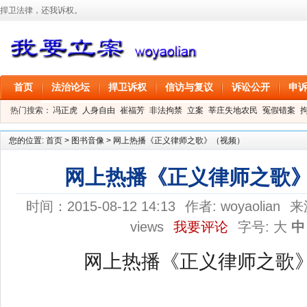
捍卫法律，还我诉权。
首页
法治论坛
捍卫诉权
信访与复议
诉讼公开
申
热门搜索：
冯正虎
人身自由
崔福芳
非法拘禁
立案
莘庄失地农民
冤假错案
叶剑
刑事拘留
信息公开
叶桂香
您的位置:
首页
>
图书音像
>
网上热播《正义律师之歌》（视频）
网上热播《正义律师之歌
时间：2015-08-12 14:13
作者:
woyaolian
来
views
我要评论
字号:
大
中
网上热播《正义律师之歌