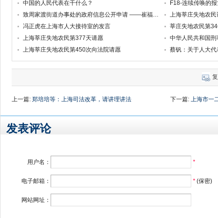
中国的人民代表在干什么？
致周家渡街道办事处的政府信息公开申请 ——崔福芳被非法拘禁的诉讼系列之八
上海莘庄失地农民
冯正虎在上海市人大接待室的发言
莘庄失地农民第34
上海莘庄失地农民第377天请愿
中华人民共和国刑
上海莘庄失地农民第450次向法院请愿
蔡钒：关于人大代
复
上一篇:
郑培培等：上海司法改革，请讲理讲法
下一篇:
上海市一二
发表评论
用户名：
*
电子邮箱：
*
(保密)
网站网址：