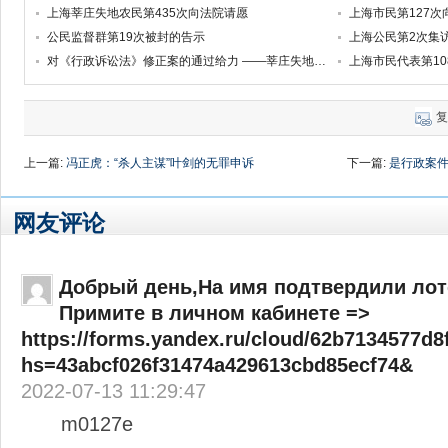
上海莘庄失地农民第435次向法院请愿
上海市民第127
公民监督群第19次被封的告示
上海公民第2次集
对《行政诉讼法》修正案的通过给力 ——莘庄失地农民代表赴北京向“二会”表达民意
上海市民代表第1
复
上一篇:
冯正虎：“杀人主谋”叶剑的无罪申诉
下一篇:
是行政案件
网友评论
Добрый день,На имя подтвердили лот
Примите в личном кабинете =>
https://forms.yandex.ru/cloud/62b7134577d
hs=43abcf026f31474a429613cbd85ecf74&
2022-07-13 11:29:47
m0127e