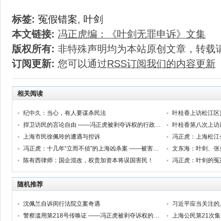
标签:
冤假错案
,
叶剑
本文链接:
冯正虎编：《叶剑无罪申诉》文集
版权所有:
非特殊声明均为本站原创文章，转载
订阅更新:
您可以通过
RSS订阅我们的内容更新
相关阅读
纪中久：当心，有人要谋杀民法
叶桂香上访松江区
捍卫访民的言论自由 ——冯正虎被剥夺诉权的行政案件系列之三
叶桂香第八次上访
上海市民徐佩玲的遭遇与控诉
冯正虎：上海松江
冯正虎：十几年“立而不侦”的上海凶杀案 ——被害人之母叶桂香控告涉嫌渎职罪的上海松江警方相关人员
文东海：叶剑、张
陈有西律师：国企混改，权贵加资本将误国害民！
冯正虎：叶剑的冤
随机推荐
沈佩兰自诉闵行法院立案奇遇
警察滥用第218号传唤证 ——冯正虎被剥夺诉权的行政案件系列之九
上海公民第21次