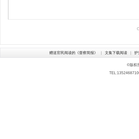
赠送官民阅读的《督察简报》
文集下载阅读
护
©版权
TEL:13524687