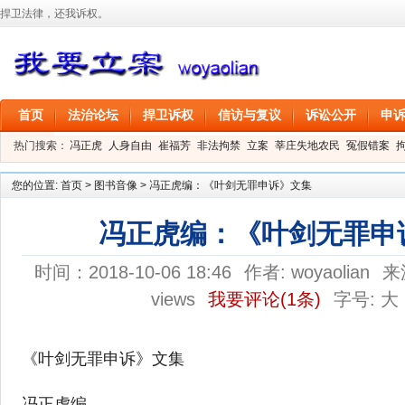
捍卫法律，还我诉权。
首页
法治论坛
捍卫诉权
信访与复议
诉讼公开
申
热门搜索：
冯正虎
人身自由
崔福芳
非法拘禁
立案
莘庄失地农民
冤假错案
叶剑
刑事拘留
信息公开
叶桂香
您的位置:
首页
>
图书音像
>
冯正虎编：《叶剑无罪申诉》文集
冯正虎编：《叶剑无罪申
时间：2018-10-06 18:46
作者:
woyaolian
来
views
我要评论
(1条)
字号:
大
《叶剑无罪申诉》文集

冯正虎编
