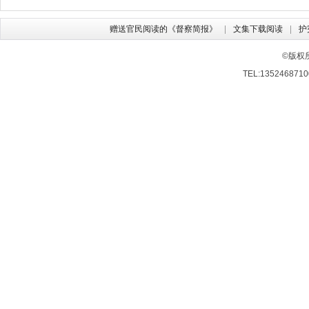
赠送官民阅读的《督察简报》
文集下载阅读
护
©版权
TEL:13524687