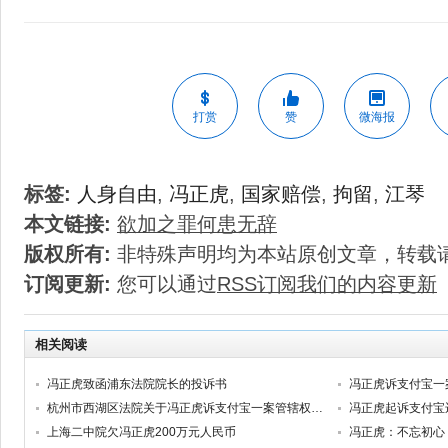
打赏
赞
微海报
标签:
人身自由
,
冯正虎
,
国家赔偿
,
拘留
,
江琴
本文链接:
欲加之罪何患无辞
版权所有:
非特殊声明均为本站原创文章，转载
订阅更新:
您可以通过
RSS订阅我们的内容更新
相关阅读
冯正虎致函浦东法院院长的投诉书
冯正虎诉支付宝一
杭州市西湖区法院关于冯正虎诉支付宝一案管辖权的回复
冯正虎起诉支付宝
上海二中院欠冯正虎200万元人民币
冯正虎：不忘初心