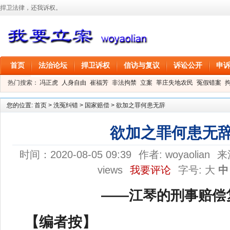
捍卫法律，还我诉权。
首页
法治论坛
捍卫诉权
信访与复议
诉讼公开
申
热门搜索：
冯正虎
人身自由
崔福芳
非法拘禁
立案
莘庄失地农民
冤假错案
叶剑
刑事拘留
信息公开
叶桂香
您的位置:
首页
>
洗冤纠错
>
国家赔偿
>
欲加之罪何患无辞
欲加之罪何患无
时间：2020-08-05 09:39
作者:
woyaolian
来
views
我要评论
字号:
大
中
——江琴的刑事赔偿
【编者按】