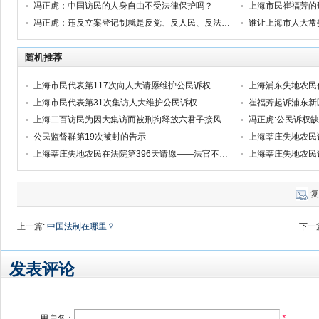
冯正虎：中国访民的人身自由不受法律保护吗？
上海市民崔福芳的
冯正虎：违反立案登记制就是反党、反人民、反法律——致函第十三届全国人大常委会及人大代表
谁让上海市人大常
随机推荐
上海市民代表第117次向人大请愿维护公民诉权
上海浦东失地农民
上海市民代表第31次集访人大维护公民诉权
上海二百访民为因大集访而被刑拘释放六君子接风洗尘
冯正虎:公民诉权
公民监督群第19次被封的告示
上海莘庄失地农民
上海莘庄失地农民在法院第396天请愿——法官不负责，“立案难”问题依然严重存在
上海莘庄失地农民
复
上一篇:
中国法制在哪里？
下一
发表评论
用户名：
*