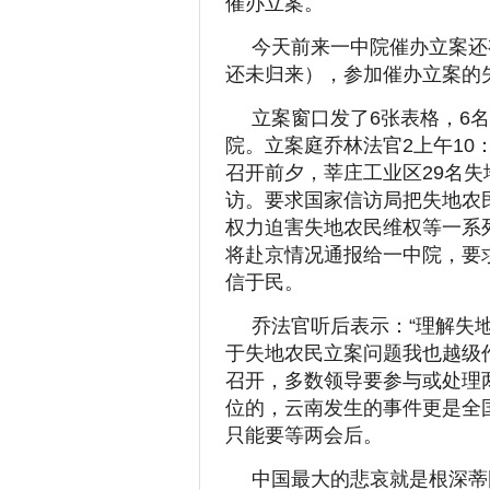
催办立案。
今天前来一中院催办立案还
还未归来），参加催办立案的
立案窗口发了6张表格，6
院。立案庭乔林法官2上午10
召开前夕，莘庄工业区29名
访。要求国家信访局把失地农
权力迫害失地农民维权等一系
将赴京情况通报给一中院，要
信于民。
乔法官听后表示：“理解失
于失地农民立案问题我也越级
召开，多数领导要参与或处理
位的，云南发生的事件更是全
只能要等两会后。
中国最大的悲哀就是根深蒂