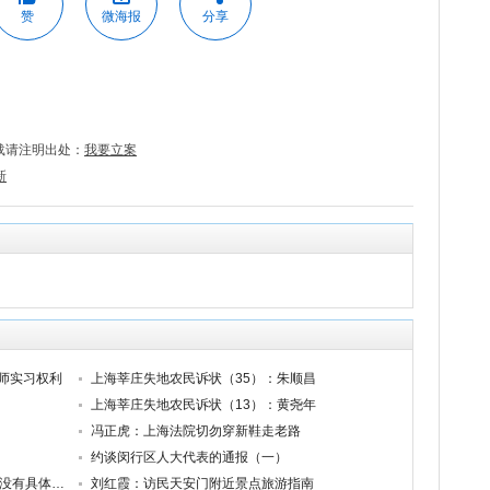
赞
微海报
分享
载请注明出处：
我要立案
新
师实习权利
上海莘庄失地农民诉状（35）：朱顺昌
上海莘庄失地农民诉状（13）：黄尧年
冯正虎：上海法院切勿穿新鞋走老路
约谈闵行区人大代表的通报（一）
立案法官违法（12）：最高检对立案监督没有具体规定
刘红霞：访民天安门附近景点旅游指南