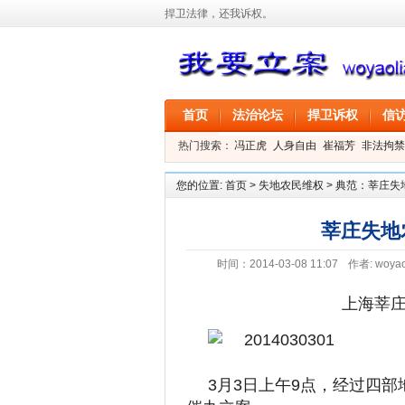
捍卫法律，还我诉权。
首页
法治论坛
捍卫诉权
信
热门搜索：
冯正虎
人身自由
崔福芳
非法拘禁
叶剑
刑事拘留
信息公开
叶桂香
您的位置:
首页
>
失地农民维权
>
典范：莘庄失
莘庄失地
时间：2014-03-08 11:07
作者:
woyao
上海莘庄
3月3日上午9点，经过四