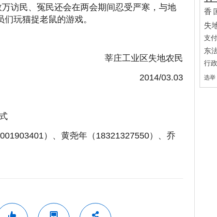
国数万访民、冤民还会在两会期间忍受严寒，与地
香
员们玩猫捉老鼠的游戏。
失
支
东
莘庄工业区失地农民
行
2014/03.03
选举
式
1903401）、黄尧年（18321327550）、乔