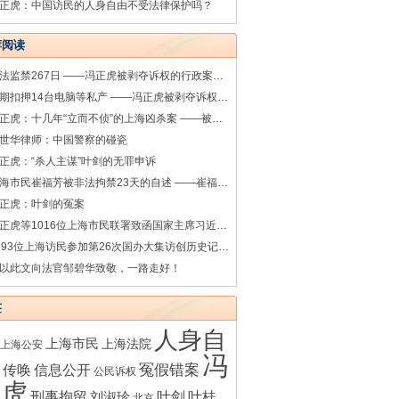
正虎：中国访民的人身自由不受法律保护吗？
荐阅读
非法监禁267日 ——冯正虎被剥夺诉权的行政案件系列之七
超期扣押14台电脑等私产 ——冯正虎被剥夺诉权的行政案件系列之一
冯正虎：十几年“立而不侦”的上海凶杀案 ——被害人之母叶桂香控告涉嫌渎职罪的上海松江警方相关人员
世华律师：中国警察的碰瓷
正虎：“杀人主谋”叶剑的无罪申诉
上海市民崔福芳被非法拘禁23天的自述 ——崔福芳被非法拘禁的诉讼系列之一
正虎：叶剑的冤案
冯正虎等1016位上海市民联署致函国家主席习近平（完整版）
1193位上海访民参加第26次国办大集访创历史记录（35图）
以此文向法官邹碧华致敬，一路走好！
签
人身自
上海市民
上海法院
上海公安
冯
传唤
冤假错案
信息公开
公民诉权
正虎
刑事拘留
叶剑
叶桂
刘淑珍
北京