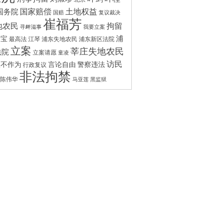
国家赔偿
土地权益
国务院
国赔
复议裁决
崔福芳
拘留
地农民
寻衅滋事
我要立案
浦
付宝
最高法
江琴
浦东失地农民
浦东新区法院
立案
莘庄失地农民
法院
立案请愿
童凌
访民
政不作为
言论自由
警察违法
行政复议
非法拘禁
陈伟华
马亚莲
黑监狱