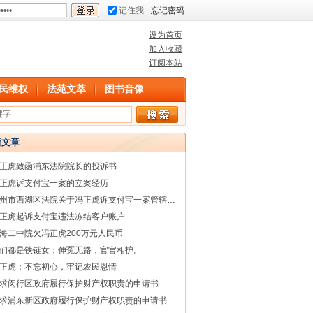
记住我
忘记密码
设为首页
加入收藏
订阅本站
民维权
法苑文萃
图书音像
新文章
正虎致函浦东法院院长的投诉书
正虎诉支付宝一案的立案经历
杭州市西湖区法院关于冯正虎诉支付宝一案管辖权的回复
正虎起诉支付宝违法冻结客户账户
海二中院欠冯正虎200万元人民币
们都是铁链女：伸冤无路，官官相护。
正虎：不忘初心，牢记农民恩情
求闵行区政府履行保护财产权职责的申请书
求浦东新区政府履行保护财产权职责的申请书