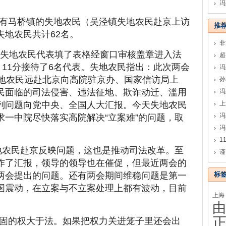
冯
有马桥镇的失地农民（吴泾镇失地农民赴京上访
推
失地农民共计62名。
名失地农民代表填了表格经窗口审核盖章进入法
：11分接待了6名代表。失地农民指出：此次两会
失地农民远赴北京向高院驻京办、国家信访局上
孙
民面临的司法侵害、违法征地、欺诈动迁、滥用
冯
列问题向党中央、全国人大汇报。今天失地农民
冯
求一中院尽快落实高院解决“立案难”的问题，取
地农民赴京反映问题，这也是推动司法改革。至
谨
作了汇报，领导的领导也在催促，但最近两会的
两会提出的问题。还有两会期间维稳问题是第一
标
国震动，在立案与不立案处理上都有波动，目前
上海
由
固的权大于法。如果把权力关进笼子里还会出