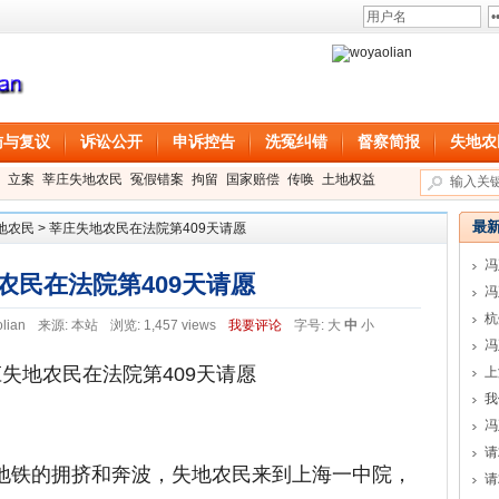
访与复议
诉讼公开
申诉控告
洗冤纠错
督察简报
失地农
立案
莘庄失地农民
冤假错案
拘留
国家赔偿
传唤
土地权益
最
地农民
>
莘庄失地农民在法院第409天请愿
冯
农民在法院第409天请愿
冯
lian
来源:
本站
浏览: 1,457 views
我要评论
字号:
大
中
小
冯
失地农民在法院第409天请愿
上
我
冯
请
部地铁的拥挤和奔波，失地农民来到上海一中院，
请