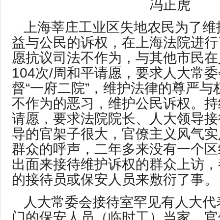
冯正虎
上海莘庄工业区失地农民为了维
益与公民的诉权，在上海法院进行了
愿抗议司法不作为，与其他市民在
104次/周和平请愿，要求人大常
督“一府二院”，维护法律的尊严与
不作为的恶习，维护公民诉权。持
请愿，要求法院院长、人大领导接
导的官架子很大，官僚主义风气实
群众的呼声，二年多来没有一个区
出面来接待维护诉权的群众上访，
的接待员或保安人员来敷衍了事。
人大常委会接待室罕见有人大代
门的保安人员（临时工）当家，官