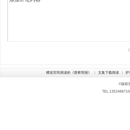
赠送官民阅读的《督察简报》
文集下载阅读
护
©版权
TEL:13524687