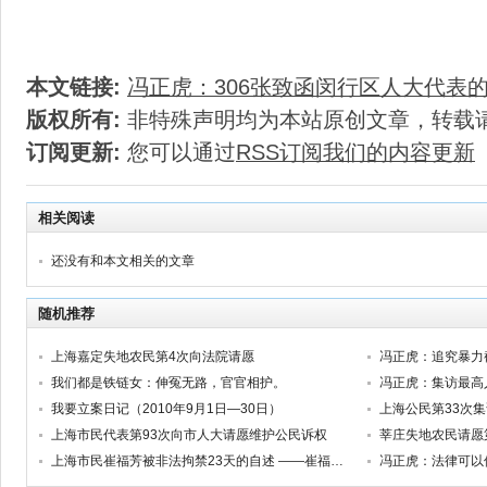
本文链接:
冯正虎：306张致函闵行区人大代表
版权所有:
非特殊声明均为本站原创文章，转载
订阅更新:
您可以通过
RSS订阅我们的内容更新
相关阅读
还没有和本文相关的文章
随机推荐
上海嘉定失地农民第4次向法院请愿
我们都是铁链女：伸冤无路，官官相护。
冯正虎：集访最高
我要立案日记（2010年9月1日—30日）
上海公民第33次
上海市民代表第93次向市人大请愿维护公民诉权
莘庄失地农民请愿第
上海市民崔福芳被非法拘禁23天的自述 ——崔福芳被非法拘禁的诉讼系列之一
冯正虎：法律可以