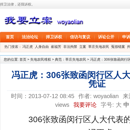
捍卫法律，还我诉权。
首页
法治论坛
捍卫诉权
信访与复议
诉讼公开
申
热门搜索：
冯正虎
人身自由
崔福芳
非法拘禁
立案
莘庄失地农民
冤假错案
叶剑
刑事拘留
信息公开
叶桂香
您的位置:
首页
>
失地农民维权
>
典范：莘庄失地农民
>
冯正虎：306张致函闵行
冯正虎：306张致函闵行区人
凭证
时间：2013-07-12 08:45
作者:
woyaolian
来
views
我要评论
字号:
大
中
306张致函闵行区人大代表