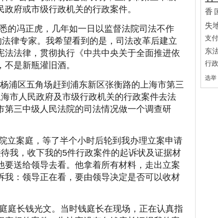
民政府或市级行政机关的行政案件。
香
失
悉的冯正虎，几年如一日以监督法院司法不作
支
作的法律专家。我希望看到的是，司法改革后建立
东
宪法法律，贯彻执行《中共中央关于全面推进依
行
，不是新瓶灌旧酒。
选举
的杨浦区五角场赶到浦东新区张衡路的上海市第三
上海市人民政府及市级行政机关的行政案件去法
市第三中级人民法院的司法情况做一个调查研
达贵院立案庭，等了半个小时后轮到我办理立案申请
接待我，收下我的5件行政案件的起诉状及证据材
他要送给领导去看。他拿着所有材料，走出立案
诉我：领导正在看，要由领导决定是否可以收材
庭庭长钱光文。当时钱庭长在现场，正在认真指