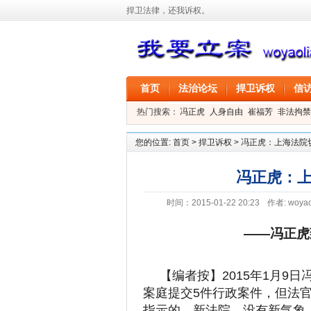
捍卫法律，还我诉权。
首页
法治论坛
捍卫诉权
信
热门搜索：
冯正虎
人身自由
崔福芳
非法拘禁
叶剑
刑事拘留
信息公开
叶桂香
您的位置:
首页
>
捍卫诉权
>
冯正虎：上海法院
冯正虎：
时间：2015-01-22 20:23
作者:
woyao
——冯正虎
【编者按】2015年1月9
案庭提交5件行政案件，但法
指示的。新法院，没有新气象