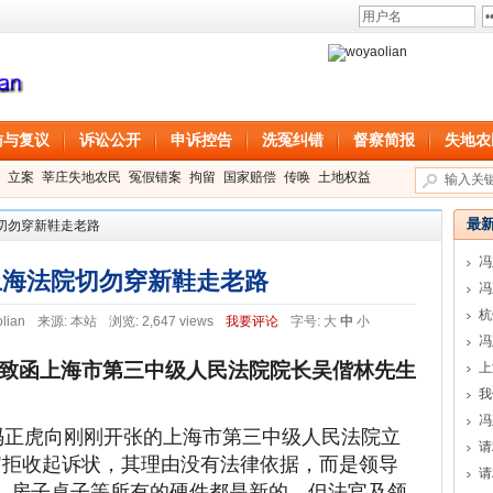
访与复议
诉讼公开
申诉控告
洗冤纠错
督察简报
失地农
立案
莘庄失地农民
冤假错案
拘留
国家赔偿
传唤
土地权益
最
切勿穿新鞋走老路
冯
上海法院切勿穿新鞋走老路
冯
lian
来源:
本站
浏览: 2,647 views
我要评论
字号:
大
中
小
冯
致函上海市第三中级人民法院院长吴偕林先生
上
我
冯
日冯正虎向刚刚开张的上海市第三中级人民法院立
请
官拒收起诉状，其理由没有法律依据，而是领导
请
，房子桌子等所有的硬件都是新的，但法官及领