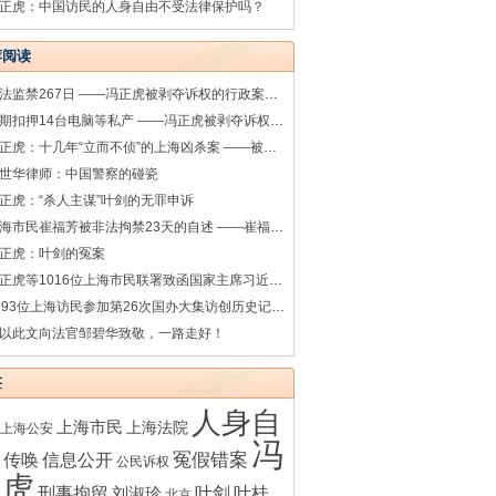
正虎：中国访民的人身自由不受法律保护吗？
荐阅读
非法监禁267日 ——冯正虎被剥夺诉权的行政案件系列之七
超期扣押14台电脑等私产 ——冯正虎被剥夺诉权的行政案件系列之一
冯正虎：十几年“立而不侦”的上海凶杀案 ——被害人之母叶桂香控告涉嫌渎职罪的上海松江警方相关人员
世华律师：中国警察的碰瓷
正虎：“杀人主谋”叶剑的无罪申诉
上海市民崔福芳被非法拘禁23天的自述 ——崔福芳被非法拘禁的诉讼系列之一
正虎：叶剑的冤案
冯正虎等1016位上海市民联署致函国家主席习近平（完整版）
1193位上海访民参加第26次国办大集访创历史记录（35图）
以此文向法官邹碧华致敬，一路走好！
签
人身自
上海市民
上海法院
上海公安
冯
传唤
冤假错案
信息公开
公民诉权
正虎
刑事拘留
叶剑
叶桂
刘淑珍
北京