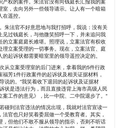
识产权的案件。朱法官没有向钱庭长汇报我的案
理室，去向另外一些领导请示。让人有一个暗箱
人在遥控。
。朱法官不好意思地与我打招呼，我说：没有关
上见过钱庭长，与他微笑招呼一下，并未追问我
任的立案庭庭长难堪。照理说，立案法官有权收
处理立案受理的一切事务。现在，立案法官、庭
人的起诉状都需要暗室里的领导遥控决定的。
次从立案受理室的后门进来，拿着我的5件行政
崔福芳1件行政案件的起诉状及相关证据材料，
领导说的。”我笑着收下退回的起诉状及证据材
起诉状是违法行为，而且直接违背上海市高级人民
立案工作的意见》，比一中院、二中院退步了。”
若碰到法官违法的情况出现，我就对法官宣读一
，法官也只好笑着委屈做一个受教育者。其实，
理，但他们不敢不服从领导的指示，否则不听话