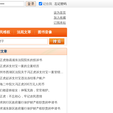
记住我
忘记密码
设为首页
加入收藏
订阅本站
民维权
法苑文萃
图书音像
新文章
正虎致函浦东法院院长的投诉书
正虎诉支付宝一案的立案经历
杭州市西湖区法院关于冯正虎诉支付宝一案管辖权的回复
正虎起诉支付宝违法冻结客户账户
海二中院欠冯正虎200万元人民币
们都是铁链女：伸冤无路，官官相护。
正虎：不忘初心，牢记农民恩情
求闵行区政府履行保护财产权职责的申请书
求浦东新区政府履行保护财产权职责的申请书