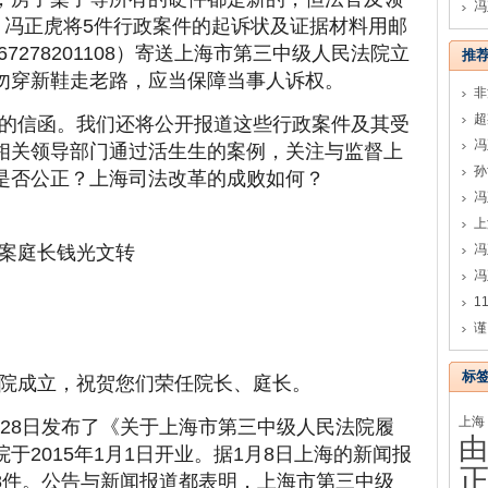
冯
，冯正虎将5件行政案件的起诉状及证据材料用邮
7278201108）寄送上海市第三中级人民法院立
推
勿穿新鞋走老路，应当保障当事人诉权。
的信函。我们还将公开报道这些行政案件及其受
相关领导部门通过活生生的案例，关注与监督上
孙
是否公正？上海司法改革的成败如何？
冯
案庭长钱光文转
冯
谨
标
院成立，祝贺您们荣任院长、庭长。
上海
月28日发布了《关于上海市第三中级人民法院履
由
于2015年1月1日开业。据1月8日上海的新闻报
8件。公告与新闻报道都表明，上海市第三中级