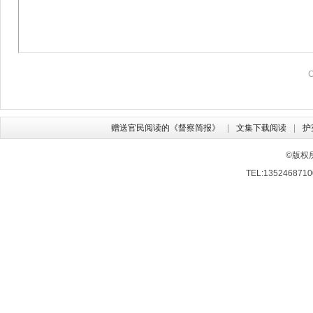
赠送官民阅读的《督察简报》
文集下载阅读
护
©版权
TEL:13524687