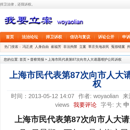
捍卫法律，还我诉权。
首页
法治论坛
捍卫诉权
信访与复议
诉讼公开
申
热门搜索：
冯正虎
人身自由
崔福芳
非法拘禁
立案
莘庄失地农民
冤假错案
叶剑
刑事拘留
信息公开
叶桂香
您的位置:
首页
>
督察简报
>
上海市民代表第87次向市人大请愿维护公民诉权
上海市民代表第87次向市人大
权
时间：2013-05-12 14:07
作者:
woyaolian
来
views
我要评论
字号:
大
中
上海市民代表第
87
次向市人大请