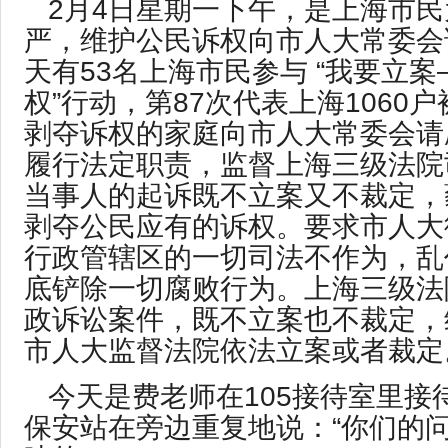
2月4日星期一下午，是上海市
严，维护公民诉权向市人大常委会
天有53名上海市民参与 “我要立
权”行动，第87次代表上海1060
剥夺诉权的家庭向市人大常委会请
履行法定职责，监督上海三级法院
当事人的起诉既不立案又不裁定，
剥夺公民应有的诉权。要求市人大
行政管辖区的一切司法不作为，乱
底铲除一切腐败行为。上海三级法
政诉讼案件，既不立案也不裁定，
市人大监督法院依法立案或者裁定
今天是费老师在105接待室里接
保安站在旁边重复地说：“你们的