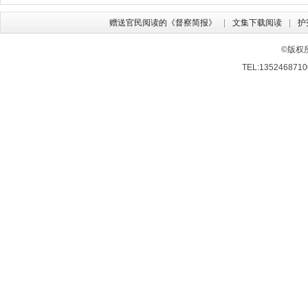
赠送官民阅读的《督察简报》
文集下载阅读
护
©版权
TEL:13524687