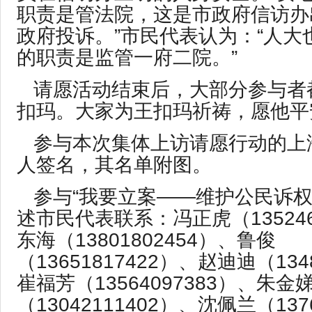
职责是管法院，这是市政府信访办
政府投诉。”市民代表认为：“人大
的职责是监管一府二院。”
请愿活动结束后，大部分参与者
扣玛。大家为王扣玛祈祷，愿他平
参与本次集体上访请愿行动的上
人签名，其名单附图。
参与“我要立案——维护公民诉权
述市民代表联系：冯正虎（135246
东海（13801802454）、鲁俊
（13651817422）、赵迪迪（134
崔福芳（13564097383）、朱金
（13042111402）、沈佩兰（137