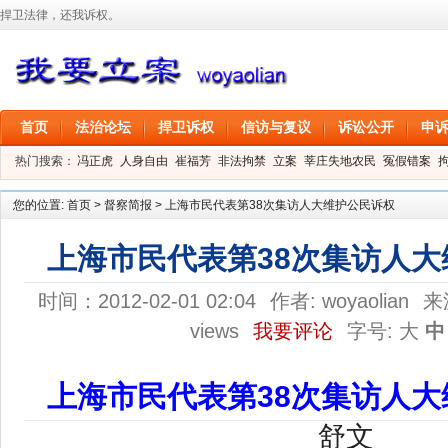
捍卫法律，还我诉权。
首页
法治论坛
捍卫诉权
信访与复议
诉讼公开
申
热门搜索：
冯正虎
人身自由
崔福芳
非法拘禁
立案
莘庄失地农民
冤假错案
叶剑
刑事拘留
信息公开
叶桂香
您的位置:
首页
>
督察简报
>
上海市民代表第38次集访人大维护公民诉权
上海市民代表第38次集访人
时间：2012-02-01 02:04
作者:
woyaolian
来
views
我要评论
字号:
大
中
上海市民代表第38次集访人
舒文