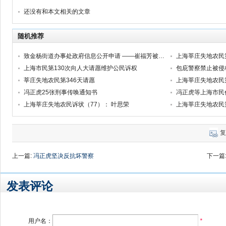
还没有和本文相关的文章
随机推荐
致金杨街道办事处政府信息公开申请 ——崔福芳被侵犯人身自由权的诉讼系列之十六
上海市民第130次向人大请愿维护公民诉权
莘庄失地农民第346天请愿
冯正虎25张刑事传唤通知书
上海莘庄失地农民诉状（77）： 叶思荣
上海莘庄失地农民
复
上一篇:
冯正虎坚决反抗坏警察
下一篇
发表评论
用户名：
*