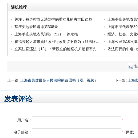
随机推荐
关注：被边控而无法陪护病重女儿的唐吉田律师
上海莘庄失地农民
莘庄失地农民请愿第338天
上海市民代表第3
上海莘庄失地农民诉状（52）：徐顺根
经济、社会、文化
崔福芳起诉浦东新区政府行政复议不作为（非法限制人身自由案）
上海公民第16次
立案法官违法（13）：新设立的检察机关是否率先遵守新法？
依法而行的中道力
复
上一篇:
上海市民致最高人民法院的请愿书（图、视频）
下一篇:
上海
发表评论
用户名：
*
电子邮箱：
*
(保密)