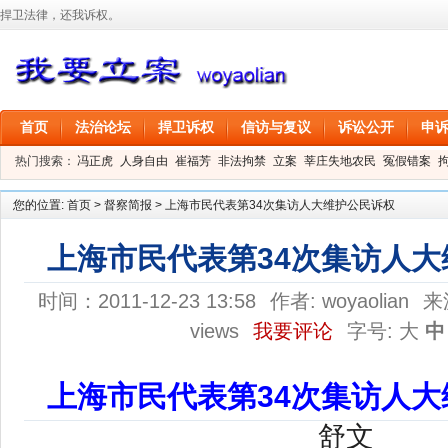
捍卫法律，还我诉权。
首页
法治论坛
捍卫诉权
信访与复议
诉讼公开
申
热门搜索：
冯正虎
人身自由
崔福芳
非法拘禁
立案
莘庄失地农民
冤假错案
叶剑
刑事拘留
信息公开
叶桂香
您的位置:
首页
>
督察简报
>
上海市民代表第34次集访人大维护公民诉权
上海市民代表第34次集访人
时间：2011-12-23 13:58
作者:
woyaolian
来
views
我要评论
字号:
大
中
上海市民代表第34次集访人
舒文