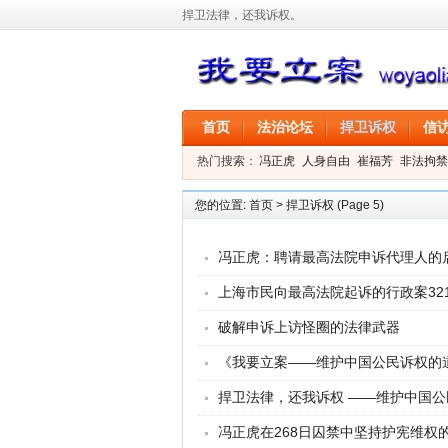
捍卫法律，还我诉权。
首页
法治论坛
捍卫诉权
信
热门搜索：
冯正虎
人身自由
崔福芳
非法拘禁
叶剑
刑事拘留
信息公开
叶桂香
您的位置:
首页
>
捍卫诉权
(Page 5)
冯正虎：聘请最高法院申诉代理人的
上海市民向最高法院起诉的行政案32
破解申诉上访怪圈的法律武器
《我要立案——维护中国公民诉权的
捍卫法律，还我诉权 ——维护中国
冯正虎在268日囚禁中坚持护宪维权