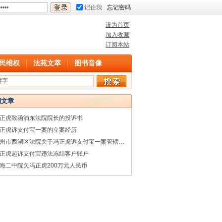
记住我
忘记密码
设为首页
加入收藏
订阅本站
民维权
法苑文萃
图书音像
期文章
正虎致函浦东法院院长的投诉书
正虎诉支付宝一案的立案经历
杭州市西湖区法院关于冯正虎诉支付宝一案管辖权的回复
正虎起诉支付宝违法冻结客户账户
海二中院欠冯正虎200万元人民币