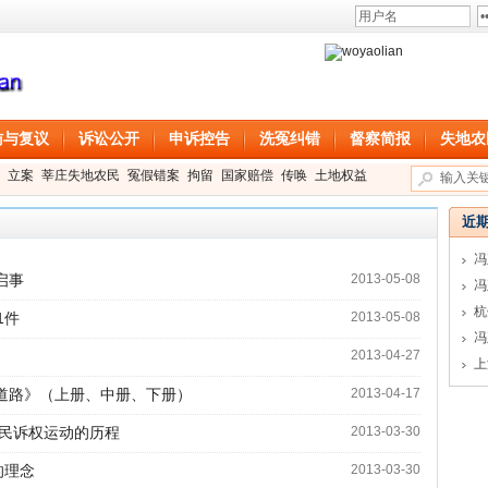
访与复议
诉讼公开
申诉控告
洗冤纠错
督察简报
失地农
立案
莘庄失地农民
冤假错案
拘留
国家赔偿
传唤
土地权益
近
冯
启事
2013-05-08
冯
1件
2013-05-08
冯
2013-04-27
上
道路》（上册、中册、下册）
2013-04-17
公民诉权运动的历程
2013-03-30
的理念
2013-03-30