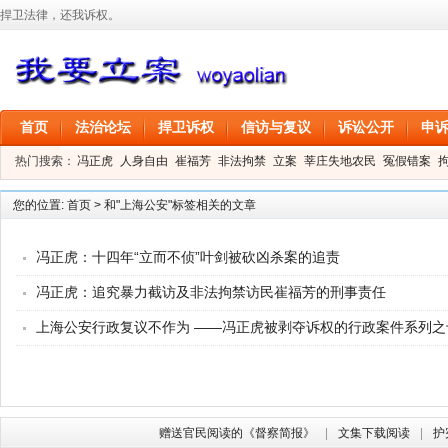
捍卫法律，还我诉权。
首页
法治论坛
捍卫诉权
信访与复议
诉讼公开
申
热门搜索：
冯正虎
人身自由
崔福芳
非法拘禁
立案
莘庄失地农民
冤假错案
叶剑
刑事拘留
信息公开
叶桂香
您的位置:
首页
>
和"上海公安"标签相关的文章
冯正虎：十四年“立而不侦”叶剑被砍凶杀案的追责
冯正虎：追究暴力截访及非法拘禁访民崔福芳的刑事责任
上海公安行政复议不作为 ——冯正虎被剥夺诉权的行政案件系列之
赠送官民阅读的《督察简报》
文集下载阅读
护