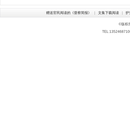
赠送官民阅读的《督察简报》
文集下载阅读
护
©版权
TEL:13524687