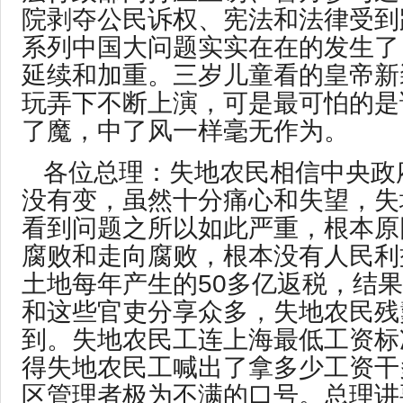
院剥夺公民诉权、宪法和法律受到
系列中国大问题实实在在的发生了
延续和加重。三岁儿童看的皇帝新
玩弄下不断上演，可是最可怕的是
了魔，中了风一样毫无作为。
各位总理：失地农民相信中央政
没有变，虽然十分痛心和失望，失
看到问题之所以如此严重，根本原
腐败和走向腐败，根本没有人民利
土地每年产生的50多亿返税，结
和这些官吏分享众多，失地农民残
到。失地农民工连上海最低工资标
得失地农民工喊出了拿多少工资干
区管理者极为不满的口号。总理讲