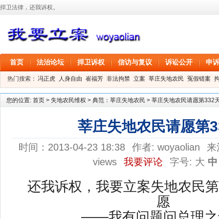
捍卫法律，还我诉权。
首页
法治论坛
捍卫诉权
信访与复议
诉讼公开
申
热门搜索：
冯正虎
人身自由
崔福芳
非法拘禁
立案
莘庄失地农民
冤假错案
叶剑
刑事拘留
信息公开
叶桂香
您的位置:
首页
>
失地农民维权
>
典范：莘庄失地农民
>
莘庄失地农民请愿第332
莘庄失地农民请愿第3
时间：2013-04-23 18:38
作者:
woyaolian
来
views
我要评论
字号:
大
中
还我诉权，我要立案失地农民第
愿
——我有问题问总理之