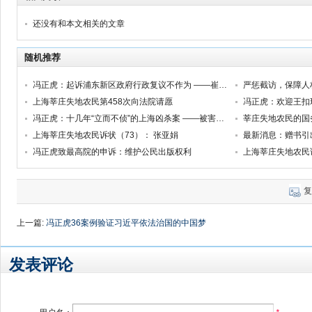
还没有和本文相关的文章
随机推荐
冯正虎：起诉浦东新区政府行政复议不作为 ——崔福芳被非法拘禁的诉讼系列之三
严惩截访，保障人
上海莘庄失地农民第458次向法院请愿
冯正虎：欢迎王扣
冯正虎：十几年“立而不侦”的上海凶杀案 ——被害人之母叶桂香控告涉嫌渎职罪的上海松江警方相关人员
莘庄失地农民的国
上海莘庄失地农民诉状（73）： 张亚娟
最新消息：赠书引
冯正虎致最高院的申诉：维护公民出版权利
上海莘庄失地农民
复
上一篇:
冯正虎36案例验证习近平依法治国的中国梦
发表评论