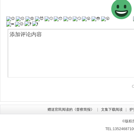
赠送官民阅读的《督察简报》
文集下载阅读
护
©版权
TEL:13524687