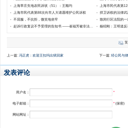
上海莘庄失地农民诉状（51）：王顺均
上海市民代表第1
上海市民代表第88次向市人大请愿维护公民诉权
捍卫诉权的法律武
不屈服，不抗拒，微笑地坐牢
致闵行区法院的一
起诉行政复议不予受理的告知书 ——崔福芳被非法拘禁的诉讼系列之十八
杨绍刚：王明道反
复
上一篇:
冯正虎：欢迎王扣玛出狱回家
下一篇:
经公民与律
发表评论
用户名：
*
电子邮箱：
*
(保密)
网站网址：