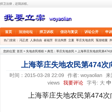
捍卫法律，还我诉权。
首页
法治论坛
捍卫诉权
信访与复议
诉讼公开
申
热门搜索：
冯正虎
人身自由
崔福芳
非法拘禁
立案
莘庄失地农民
冤假错案
叶剑
刑事拘留
信息公开
叶桂香
您的位置:
首页
>
失地农民维权
>
典范：莘庄失地农民
>
上海莘庄失地农民第474
上海莘庄失地农民第474次
时间：2015-03-28 22:09
作者:
woyaolian
来
views
我要评论
字号:
大
中
上海莘庄失地农民第474