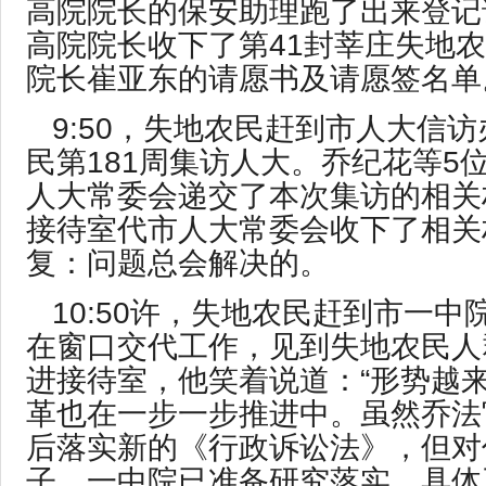
高院院长的保安助理跑了出来登记
高院院长收下了第41封莘庄失地
院长崔亚东的请愿书及请愿签名单
9:50，失地农民赶到市人大信
民第181周集访人大。乔纪花等5
人大常委会递交了本次集访的相关
接待室代市人大常委会收下了相关
复：问题总会解决的。
10:50许，失地农民赶到市一
在窗口交代工作，见到失地农民人
进接待室，他笑着说道：“形势越
革也在一步一步推进中。虽然乔法
后落实新的《行政诉讼法》，但对
子，一中院已准备研究落实。具体