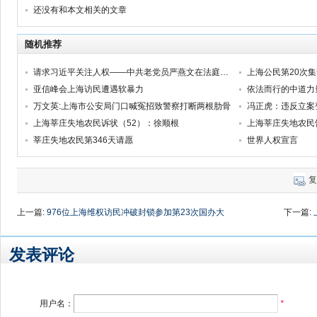
还没有和本文相关的文章
随机推荐
请求习近平关注人权——中共老党员严燕文在法庭陈述
上海公民第20次
亚信峰会上海访民遭遇软暴力
依法而行的中道力
万文英:上海市公安局门口喊冤招致警察打断两根肋骨
上海莘庄失地农民诉状（52）：徐顺根
莘庄失地农民第346天请愿
世界人权宣言
复
上一篇:
976位上海维权访民冲破封锁参加第23次国办大
下一篇:
集访（35图）
发表评论
用户名：
*