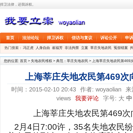
捍卫法律，还我诉权。
首页
法治论坛
捍卫诉权
信访与复议
诉讼公开
申
热门搜索：
冯正虎
人身自由
崔福芳
非法拘禁
立案
莘庄失地农民
冤假错案
叶剑
刑事拘留
信息公开
叶桂香
您的位置:
首页
>
失地农民维权
>
典范：莘庄失地农民
>
上海莘庄失地农民第469
上海莘庄失地农民第469次
时间：2015-02-10 20:43
作者:
woyaolian
来
views
我要评论
字号:
大
中
上海莘庄失地农民第469
2月4日7:00许，35名失地农