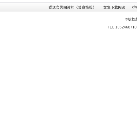
赠送官民阅读的《督察简报》
文集下载阅读
护
©版权
TEL:13524687