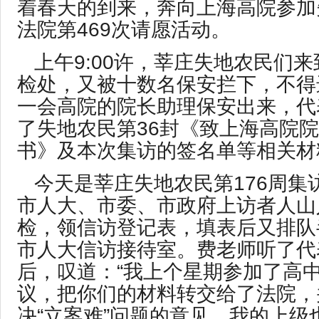
着春天的到来，奔向上海高院参加
法院第469次请愿活动。
上午9:00许，莘庄失地农民们
检处，又被十数名保安拦下，不得
一会高院的院长助理保安出来，代
了失地农民第36封《致上海高院
书》及本次集访的签名单等相关材
今天是莘庄失地农民第176周集
市人大、市委、市政府上访者人山
检，领信访登记表，填表后又排队
市人大信访接待室。费老师听了代
后，叹道：“我上个星期参加了高
议，把你们的材料转交给了法院，
决“立案难”问题的意见，我的上级