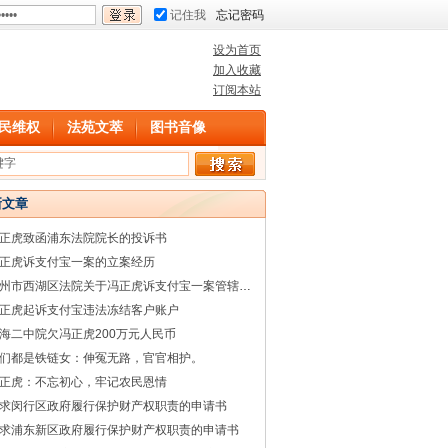
记住我
忘记密码
设为首页
加入收藏
订阅本站
民维权
法苑文萃
图书音像
新文章
正虎致函浦东法院院长的投诉书
正虎诉支付宝一案的立案经历
杭州市西湖区法院关于冯正虎诉支付宝一案管辖权的回复
正虎起诉支付宝违法冻结客户账户
海二中院欠冯正虎200万元人民币
们都是铁链女：伸冤无路，官官相护。
正虎：不忘初心，牢记农民恩情
求闵行区政府履行保护财产权职责的申请书
求浦东新区政府履行保护财产权职责的申请书