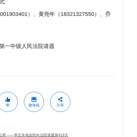
式
1903401）、黄尧年（18321327550）、乔
第一中级人民法院请愿
赞
微海报
分享
1周 ——莘庄失地农民向法院请愿第419天