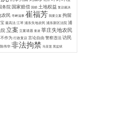
国家赔偿
土地权益
国务院
国赔
复议裁决
崔福芳
拘留
地农民
寻衅滋事
我要立案
浦
付宝
最高法
江琴
浦东失地农民
浦东新区法院
立案
莘庄失地农民
法院
立案请愿
童凌
访民
政不作为
言论自由
警察违法
行政复议
非法拘禁
陈伟华
马亚莲
黑监狱