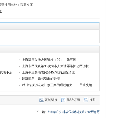
载请注明出处：
我要立案
新
上海莘庄失地农民诉状（29）：陆三民
上海市民代表第96次向市人大请愿维护公民诉权
留代表不放
上海莘庄失地农民第457次向法院请愿
最新消息：赠书引出的恐慌
对《行政诉讼法》修正案的通过给力 ——莘庄失地农民代表赴北京向“二会”表达民意
复制链接
RSS订阅
打印
下一篇:
上海莘庄失地农民向法院第420天请愿