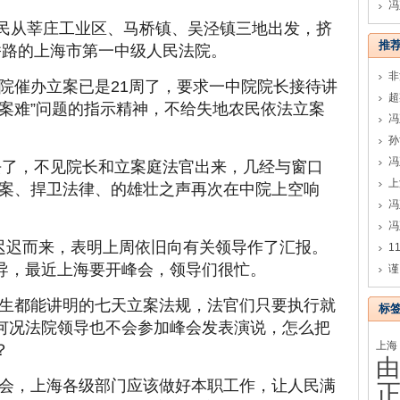
冯
地农民从莘庄工业区、马桥镇、吴泾镇三地出发，挤
推
桥路的上海市第一中级人民法院。
院催办立案已是21周了，要求一中院院长接待讲
立案难”问题的指示精神，不给失地农民依法立案
孙
冯
过去了，不见院长和立案庭法官出来，几经与窗口
立案、捍卫法律、的雄壮之声再次在中院上空响
冯
官迟迟而来，表明上周依旧向有关领导作了汇报。
导，最近上海要开峰会，领导们很忙。
谨
生都能讲明的七天立案法规，法官们只要执行就
标
何况法院领导也不会参加峰会发表演说，怎么把
上海
？
由
会，上海各级部门应该做好本职工作，让人民满