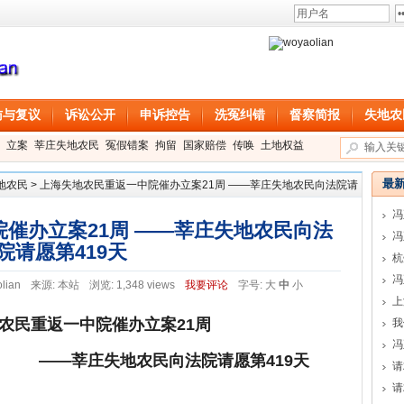
访与复议
诉讼公开
申诉控告
洗冤纠错
督察简报
失地农
立案
莘庄失地农民
冤假错案
拘留
国家赔偿
传唤
土地权益
最
地农民
>
上海失地农民重返一中院催办立案21周 ——莘庄失地农民向法院请
冯
催办立案21周 ——莘庄失地农民向法
冯
院请愿第419天
冯
lian
来源:
本站
浏览: 1,348 views
我要评论
字号:
大
中
小
上
农民重返一中院催办立案21周
我
冯
地农民向法院请愿第
419
天
请
请