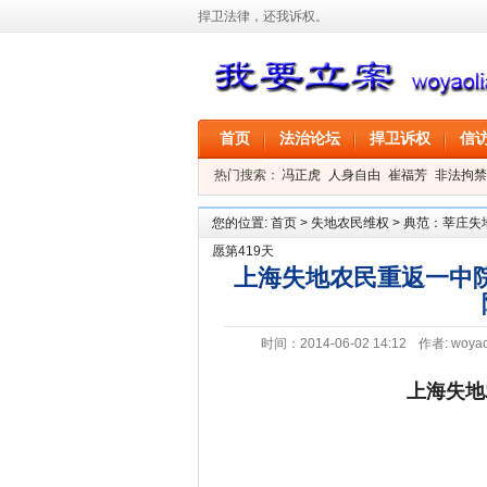
捍卫法律，还我诉权。
首页
法治论坛
捍卫诉权
信
热门搜索：
冯正虎
人身自由
崔福芳
非法拘禁
叶剑
刑事拘留
信息公开
叶桂香
您的位置:
首页
>
失地农民维权
>
典范：莘庄失
愿第419天
上海失地农民重返一中院
时间：2014-06-02 14:12
作者:
woyao
上海失地
——莘庄失