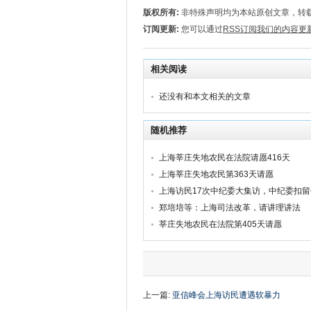
版权所有:
非特殊声明均为本站原创文章，转
订阅更新:
您可以通过
RSS订阅我们的内容更
相关阅读
还没有和本文相关的文章
随机推荐
上海莘庄失地农民在法院请愿416天
上海莘庄失地农民第363天请愿
上海访民17次中纪委大集访，中纪委扣
郑培培等：上海司法改革，请讲理讲法
莘庄失地农民在法院第405天请愿
上一篇:
亚信峰会上海访民遭遇软暴力