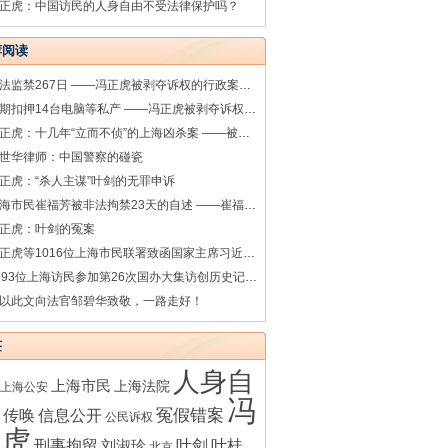
正虎：中国访民的人身自由不受法律保护吗？
荐阅读
非法监禁267日 ——冯正虎被剥夺诉权的行政案件系列之七
超期扣押14台电脑等私产 ——冯正虎被剥夺诉权的行政案件系列之一
冯正虎：十几年“立而不侦”的上海凶杀案 ——被害人之母叶桂香控告涉嫌渎职罪的上海松江警方相关人员
世华律师：中国警察的碰瓷
正虎：“杀人主谋”叶剑的无罪申诉
上海市民崔福芳被非法拘禁23天的自述 ——崔福芳被非法拘禁的诉讼系列之一
正虎：叶剑的冤案
冯正虎等1016位上海市民联署致函国家主席习近平（完整版）
1193位上海访民参加第26次国办大集访创历史记录（35图）
以此文向法官邹碧华致敬，一路走好！
签
人身自
上海市民
上海法院
上海公安
冯
传唤
冤假错案
信息公开
公民诉权
正虎
刑事拘留
叶剑
叶桂
刘淑珍
北京