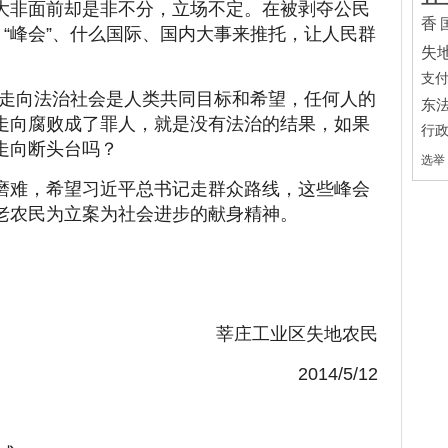
大非面前却是非不分，立场不定。在被剥夺公民
香
、“峰会”、什么国际、国内大事来推托，让人民群
失
支
走向法治社会是人类共同目标和希望，任何人的
东
走向腐败成了罪人，就是没有法治的结果，如果
行
走向断头台吗？
选举
了太多磨难，希望习近平总书记走群众路线，这些峰会
老农民为立案为社会进步的献身精神。
莘庄工业区失地农民
2014/5/12