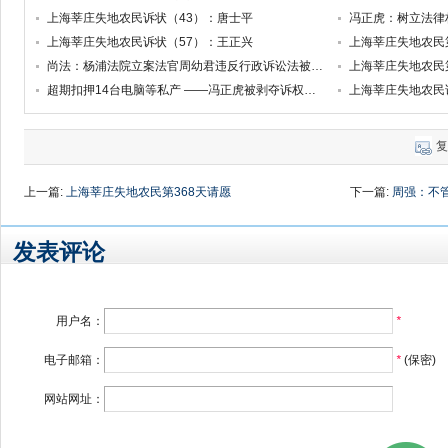
上海莘庄失地农民诉状（43）：唐士平
冯正虎：树立法律
上海莘庄失地农民诉状（57）：王正兴
上海莘庄失地农民
尚法：杨浦法院立案法官周幼君违反行政诉讼法被送去“学习”
上海莘庄失地农民
超期扣押14台电脑等私产 ——冯正虎被剥夺诉权的行政案件系列之一
上海莘庄失地农民诉
复
上一篇:
上海莘庄失地农民第368天请愿
下一篇:
周强：不
发表评论
用户名：
*
电子邮箱：
*
(保密)
网站网址：