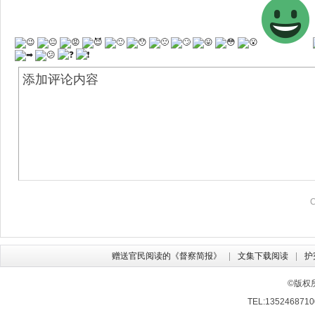
赠送官民阅读的《督察简报》
文集下载阅读
护
©版权
TEL:13524687