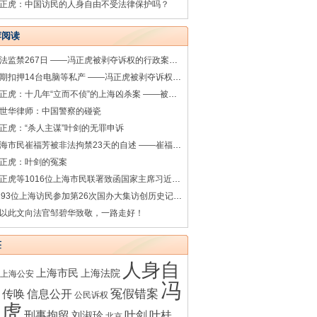
正虎：中国访民的人身自由不受法律保护吗？
荐阅读
非法监禁267日 ——冯正虎被剥夺诉权的行政案件系列之七
超期扣押14台电脑等私产 ——冯正虎被剥夺诉权的行政案件系列之一
冯正虎：十几年“立而不侦”的上海凶杀案 ——被害人之母叶桂香控告涉嫌渎职罪的上海松江警方相关人员
世华律师：中国警察的碰瓷
正虎：“杀人主谋”叶剑的无罪申诉
上海市民崔福芳被非法拘禁23天的自述 ——崔福芳被非法拘禁的诉讼系列之一
正虎：叶剑的冤案
冯正虎等1016位上海市民联署致函国家主席习近平（完整版）
1193位上海访民参加第26次国办大集访创历史记录（35图）
以此文向法官邹碧华致敬，一路走好！
签
人身自
上海市民
上海法院
上海公安
冯
传唤
冤假错案
信息公开
公民诉权
正虎
刑事拘留
叶剑
叶桂
刘淑珍
北京