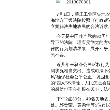
7月1日，莘庄工业区失地
海地方三级法院按照《行政诉
立案解决失地农民的合法诉求
今天是中国共产党的92周
导下的法院，理应贯彻党的方
律的行为划清界限，展开斗争
民不容。
近几年来剥夺公民诉权行为
则状况相当突出。造成司法不
风”确保社会公平公正，巩固
的“四风”不清除，人民怎么
的感信也不会扎根在民心，法
下午2点30分，49名失地
处。邱贵荣、黄尧年等5位市民