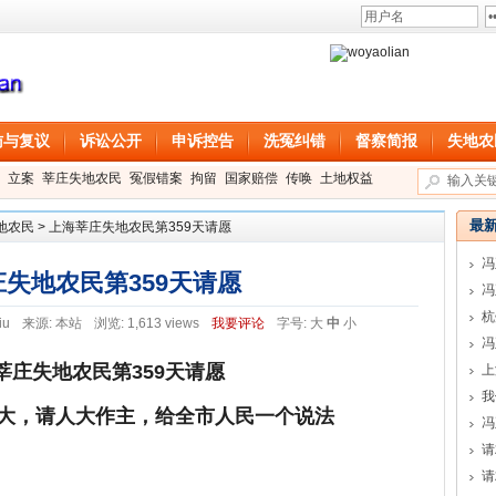
访与复议
诉讼公开
申诉控告
洗冤纠错
督察简报
失地农
立案
莘庄失地农民
冤假错案
拘留
国家赔偿
传唤
土地权益
最
地农民
>
上海莘庄失地农民第359天请愿
冯
失地农民第359天请愿
冯
iu
来源:
本站
浏览: 1,613 views
我要评论
字号:
大
中
小
冯
莘庄失地农民第
359
天请愿
上
我
大，请人大作主，给全市人民一个说法
冯
请
请