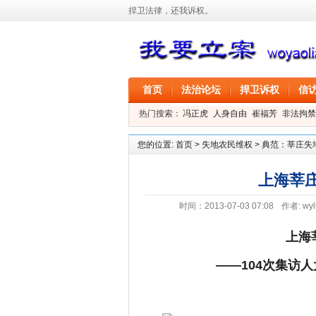
捍卫法律，还我诉权。
首页
法治论坛
捍卫诉权
信
热门搜索：
冯正虎
人身自由
崔福芳
非法拘禁
叶剑
刑事拘留
信息公开
叶桂香
您的位置:
首页
>
失地农民维权
>
典范：莘庄失
上海莘庄
时间：2013-07-03 07:08
作者:
wyl
上海
——
104
次集访人