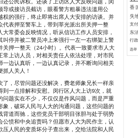
归还公民诉权。还谈了上访区人大反映问题，闵
香
领导或接访员截访，眼看警方粗暴违法滥用公
失
越权的强行，终止即将出席人大安排的访谈。并
众代表押至警车上，带到莘光派出所关押一整
支
人大常委会反映情况，听从信访工作人员安排，
东
其叫停并被二警员冲上来强行一左一右绑架上警
行
并关押一整天（24小时）。代表一致要求市人大
选举
正常上访人员，对相关责任人依法处理，对市民
师一边认真听，一边认真记录，并不断询问相关
便抓人关人！
4次了，尽管问题还没解决，费老师象兄长一样亲
得到一点排解和安慰。闵行区人大上访9次，就
的问题实在不少，不仅仅是作风问题，而是严重
形象，破坏人民与人大的沟通问题，这些问题的
线背道而驰，这些党员干部明目张胆与处于弱势
会公愤和中央追责吗？但愿市人大为民作主，认
欺压人民的变质坏分子查出来，交给法院和人民