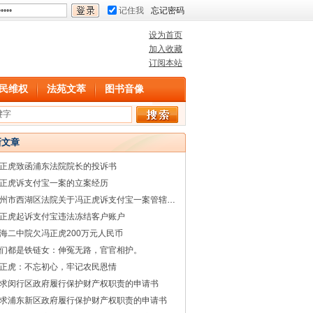
记住我
忘记密码
设为首页
加入收藏
订阅本站
民维权
法苑文萃
图书音像
新文章
正虎致函浦东法院院长的投诉书
正虎诉支付宝一案的立案经历
杭州市西湖区法院关于冯正虎诉支付宝一案管辖权的回复
正虎起诉支付宝违法冻结客户账户
海二中院欠冯正虎200万元人民币
们都是铁链女：伸冤无路，官官相护。
正虎：不忘初心，牢记农民恩情
求闵行区政府履行保护财产权职责的申请书
求浦东新区政府履行保护财产权职责的申请书