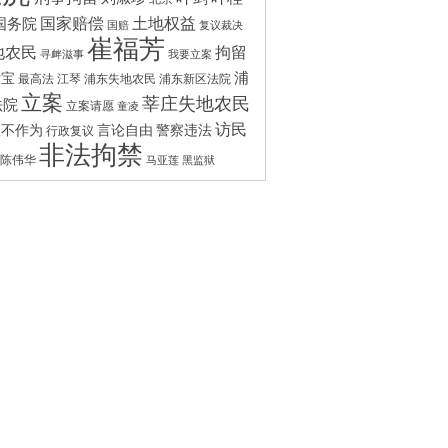
国家赔偿
土地权益
国务院
国赔
复议裁决
崔福芳
拘留
地农民
寻衅滋事
我要立案
浦
付宝
最高法
江琴
浦东失地农民
浦东新区法院
立案
莘庄失地农民
法院
立案请愿
童凌
访民
政不作为
言论自由
警察违法
行政复议
非法拘禁
陈伟华
马亚莲
黑监狱