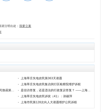
载请注明出处：
我要立案
新
上海莘庄失地农民第363天请愿
上海莘庄失地农民集访闵行区检察院维护诉权
不忘初心，牢记农民恩情——上海失地农民致函第十三届全国人大四次会议
是信访答复，还是违法的行政复议答复？ ——上海崔福芳被非法拘禁的诉讼系列之二十四
上海莘庄失地农民诉状（41）：孙丽萍
上海市民第128次向人大请愿维护公民诉权