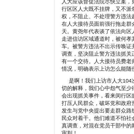
人大应该督促法院尽快立案，
行区区人大既不挂牌，又不派
权，不阻止、不处理警方违法
在人大接待员面前强行拖走群
天。黄尧年代表谈了依法向区
走进信访区域通道时，被何孝
车。被警方违法不出示传唤证
调查，坚决阻止警方违法抓关
有一个交待。人大接待员费老
情况，明确表示上访怎么能随
是啊！我们上访市人大10
切的解释，我们心中怨气至少
会出现抓关事件，看来闵行区
打压人民群众，破坏党和政府
发生与党中央提出要走群众路
民众对着干。他们难道不怕社
真调查，对混在党员干部中的
审判！