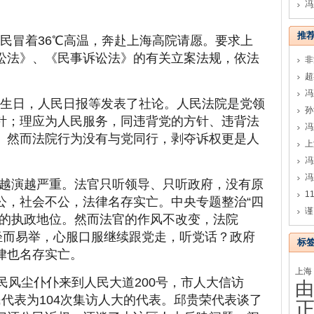
冯
推
农民冒着36℃高温，奔赴上海高院请愿。要求上
讼法》、《民事诉讼法》的有关立案法规，依法
。
年生日，人民日报等发表了社论。人民法院是党领
孙
针；理应为人民服务，同违背党的方针、违背法
冯
。然而法院行为没有与党同行，剥夺诉权更是人
冯
越演越严重。法官只听领导、只听政府，没有原
公，社会不公，法律名存实亡。中央专题整治“四
谨
党的执政地位。然而法官的作风不改变，法院
会轻而易举，心服口服继续跟党走，听党话？政府
标
律也名存实亡。
上海
农民风尘仆仆来到人民大道200号，市人大信访
由
代表为104次集访人大的代表。邱贵荣代表谈了