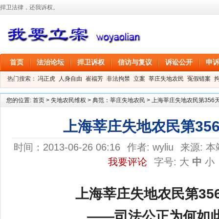
捍卫法律，还我诉权。
首页
法治论坛
捍卫诉权
信访与复议
诉讼公开
申
热门搜索：
冯正虎
人身自由
崔福芳
非法拘禁
立案
莘庄失地农民
冤假错案
叶剑
刑事拘留
信息公开
叶桂香
您的位置:
首页
>
失地农民维权
>
典范：莘庄失地农民
>
上海莘庄失地农民第356
上海莘庄失地农民第35
时间：2013-06-26 06:16
作者:
wyliu
来源:
本
我要评论
字号:
大
中
小
上海莘庄失地农民第
35
——司法公正为何如