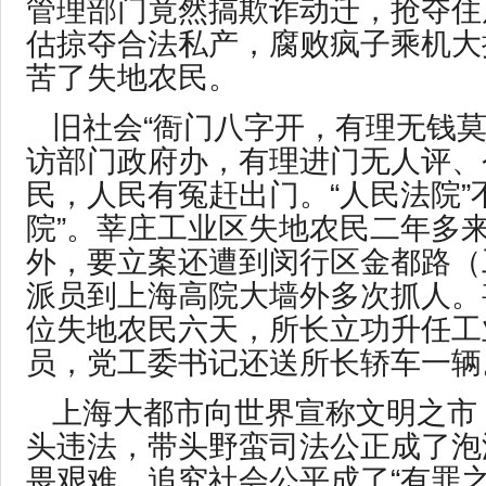
管理部门竟然搞欺诈动迁，抢夺住
估掠夺合法私产，腐败疯子乘机大
苦了失地农民。
旧社会“衙门八字开，有理无钱莫
访部门政府办，有理进门无人评、
民，人民有冤赶出门。“人民法院”
院”。莘庄工业区失地农民二年多
外，要立案还遭到闵行区金都路（
派员到上海高院大墙外多次抓人。
位失地农民六天，所长立功升任工
员，党工委书记还送所长轿车一辆
上海大都市向世界宣称文明之市
头违法，带头野蛮司法公正成了泡
畏艰难，追究社会公平成了“有罪之