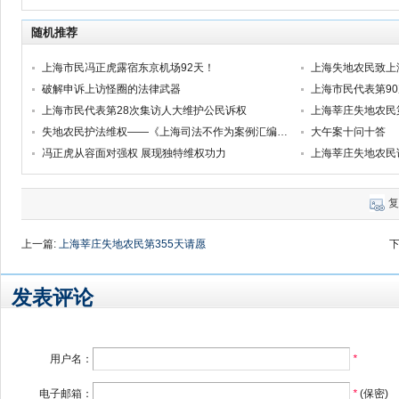
随机推荐
上海市民冯正虎露宿东京机场92天！
上海失地农民致上
破解申诉上访怪圈的法律武器
上海市民代表第9
上海市民代表第28次集访人大维护公民诉权
上海莘庄失地农民第
失地农民护法维权——《上海司法不作为案例汇编（第3集）》
大午案十问十答
冯正虎从容面对强权 展现独特维权功力
上海莘庄失地农民
复
上一篇:
上海莘庄失地农民第355天请愿
下
发表评论
用户名：
*
电子邮箱：
*
(保密)