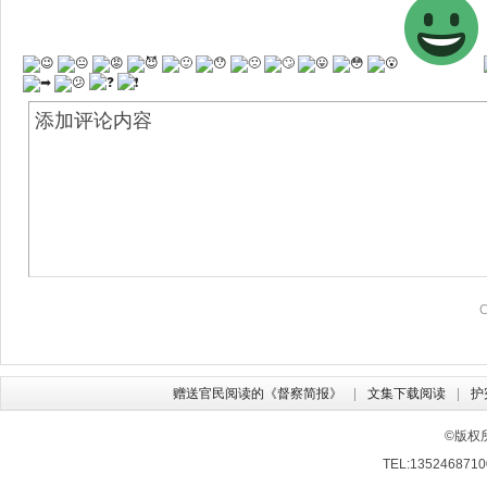
赠送官民阅读的《督察简报》
文集下载阅读
护
©版权
TEL:13524687