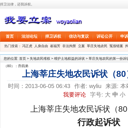
捍卫法律，还我诉权。
首页
法治论坛
捍卫诉权
信访与复议
诉讼公开
申
热门搜索：
冯正虎
人身自由
崔福芳
非法拘禁
立案
莘庄失地农民
冤假错案
叶剑
刑事拘留
信息公开
叶桂香
您的位置:
首页
>
失地农民维权
>
维护土地权益的诉状
>
莘庄失地农民的第一份诉状（
（80）：乔四弟
上海莘庄失地农民诉状（8
时间：2013-06-05 06:43
作者:
wyliu
来源:
本
我要评论
字号:
大
中
小
上海莘庄失地农民诉状（8
行政起诉状