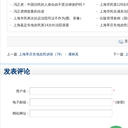
冯正虎：中国访民的人身自由不受法律保护吗？
上海市民第129
冯正虎绑架案的自述
上海市民在浦东法院
上海市民再次抗议法院司法不作为(图、录像）
出版管理条例（国
上海嘉定失地农民第14次向法院请愿
上海莘庄失地农民第
复
上一篇:
上海莘庄失地农民诉状（79）： 潘林其
下一篇:
发表评论
用户名：
*
电子邮箱：
*
(保密)
网站网址：