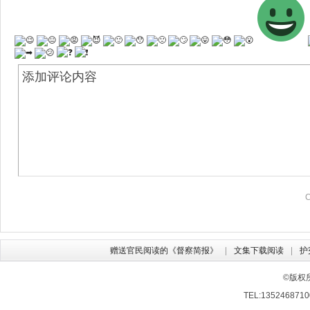
赠送官民阅读的《督察简报》
文集下载阅读
护
©版权
TEL:13524687