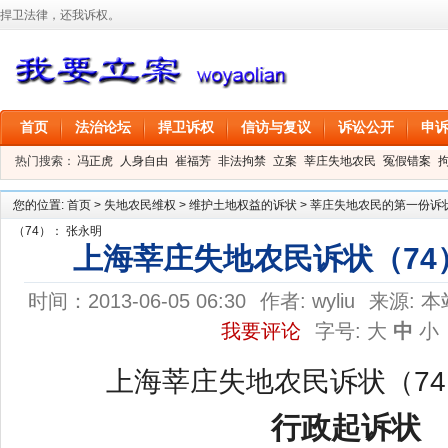
捍卫法律，还我诉权。
首页
法治论坛
捍卫诉权
信访与复议
诉讼公开
申
热门搜索：
冯正虎
人身自由
崔福芳
非法拘禁
立案
莘庄失地农民
冤假错案
叶剑
刑事拘留
信息公开
叶桂香
您的位置:
首页
>
失地农民维权
>
维护土地权益的诉状
>
莘庄失地农民的第一份诉状（
（74）： 张永明
上海莘庄失地农民诉状（74
时间：2013-06-05 06:30
作者:
wyliu
来源:
本
我要评论
字号:
大
中
小
上海莘庄失地农民诉状（7
行政起诉状