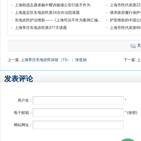
上海助选志愿者戴中耀诉杨浦公安行政不作为
上海市民代表第2
上海嘉定区失地农民第16次向法院请愿
失地农民护法维权——《上海司法不作为案例汇编（第3集）》
护宪维权的中国公
上海莘庄失地农民第377天请愿
上海市民代表第9
复
上一篇:
上海莘庄失地农民诉状（73）： 张亚娟
下一篇:
上
发表评论
用户名：
*
电子邮箱：
*
(保密)
网站网址：