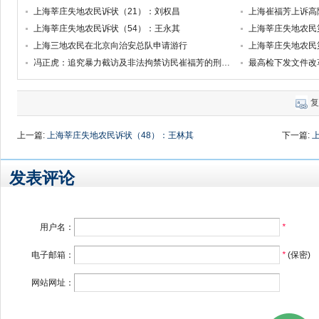
上海莘庄失地农民诉状（21）：刘权昌
上海崔福芳上诉高院
上海莘庄失地农民诉状（54）：王永其
上海莘庄失地农民
上海三地农民在北京向治安总队申请游行
冯正虎：追究暴力截访及非法拘禁访民崔福芳的刑事责任
最高检下发文件改革
复
上一篇:
上海莘庄失地农民诉状（48）：王林其
下一篇:
发表评论
用户名：
*
电子邮箱：
*
(保密)
网站网址：