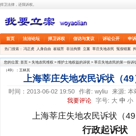
捍卫法律，还我诉权。
首页
法治论坛
捍卫诉权
信访与复议
诉讼公开
申
热门搜索：
冯正虎
人身自由
崔福芳
非法拘禁
立案
莘庄失地农民
冤假错案
叶剑
刑事拘留
信息公开
叶桂香
您的位置:
首页
>
失地农民维权
>
维护土地权益的诉状
>
莘庄失地农民的第一份诉状（
（49）：王林其
上海莘庄失地农民诉状（4
时间：2013-06-02 19:50
作者:
wyliu
来源:
本
我要评论
字号:
大
中
小
上海莘庄失地农民诉状（4
行政起诉状