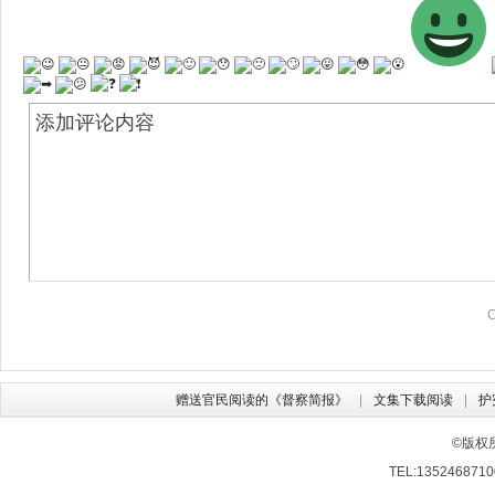
赠送官民阅读的《督察简报》
文集下载阅读
护
©版权
TEL:13524687