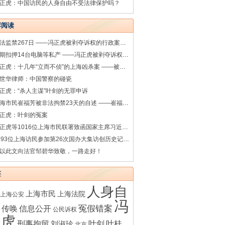
正虎：中国访民的人身自由不受法律保护吗？
荐阅读
非法监禁267日 ——冯正虎被剥夺诉权的行政案件系列之七
超期扣押14台电脑等私产 ——冯正虎被剥夺诉权的行政案件系列之一
冯正虎：十几年“立而不侦”的上海凶杀案 ——被害人之母叶桂香控告涉嫌渎职罪的上海松江警方相关人员
世华律师：中国警察的碰瓷
正虎：“杀人主谋”叶剑的无罪申诉
上海市民崔福芳被非法拘禁23天的自述 ——崔福芳被非法拘禁的诉讼系列之一
正虎：叶剑的冤案
冯正虎等1016位上海市民联署致函国家主席习近平（完整版）
1193位上海访民参加第26次国办大集访创历史记录（35图）
以此文向法官邹碧华致敬，一路走好！
签
人身自
上海市民
上海法院
上海公安
冯
传唤
冤假错案
信息公开
公民诉权
正虎
刑事拘留
叶剑
叶桂
刘淑珍
北京