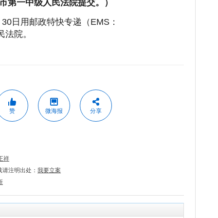
市第一中级人民法院提交。）
月30日用邮政特快专递（EMS：
人民法院。
赞
微海报
分享
正祥
载请注明出处：
我要立案
新