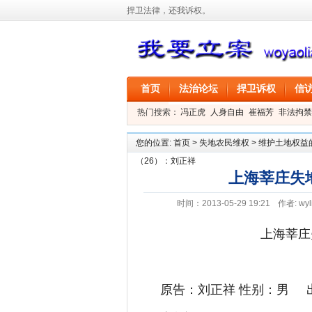
捍卫法律，还我诉权。
首页
法治论坛
捍卫诉权
信
热门搜索：
冯正虎
人身自由
崔福芳
非法拘禁
叶剑
刑事拘留
信息公开
叶桂香
您的位置:
首页
>
失地农民维权
>
维护土地权益
（26）：刘正祥
上海莘庄失
时间：2013-05-29 19:21
作者:
wyl
上海莘庄
原告：刘正祥 性别：男 出