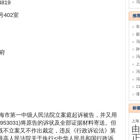
819
冯
号402室
推
孙
府
冯
冯
谨
标
向上海市第一中级人民法院立案庭起诉被告，并又用
上海
4953031)将原告的诉状及全部证据材料寄送。但
由
既不立案又不作出裁定，违反《行政诉讼法》第
最高人民法院关于执行<中华人民共和国行政诉