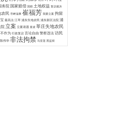
国家赔偿
土地权益
国务院
国赔
复议裁决
崔福芳
拘留
地农民
寻衅滋事
我要立案
浦
付宝
最高法
江琴
浦东失地农民
浦东新区法院
立案
莘庄失地农民
法院
立案请愿
童凌
访民
政不作为
言论自由
警察违法
行政复议
非法拘禁
陈伟华
马亚莲
黑监狱