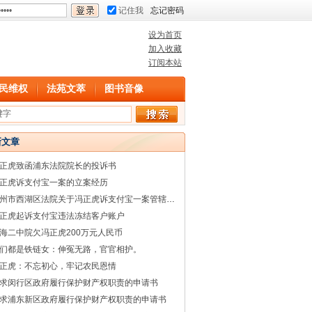
记住我
忘记密码
设为首页
加入收藏
订阅本站
民维权
法苑文萃
图书音像
新文章
正虎致函浦东法院院长的投诉书
正虎诉支付宝一案的立案经历
杭州市西湖区法院关于冯正虎诉支付宝一案管辖权的回复
正虎起诉支付宝违法冻结客户账户
海二中院欠冯正虎200万元人民币
们都是铁链女：伸冤无路，官官相护。
正虎：不忘初心，牢记农民恩情
求闵行区政府履行保护财产权职责的申请书
求浦东新区政府履行保护财产权职责的申请书