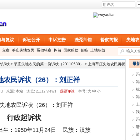
访与复议
诉讼公开
申诉控告
洗冤纠错
督察简报
失地农
立案
莘庄失地农民
冤假错案
拘留
国家赔偿
传唤
土地权益
最
的诉状
>
莘庄失地农民的第一份诉状（20110530）
>
上海莘庄失地农民诉状
冯
地农民诉状（26）：刘正祥
冯
iu
来源:
本站
浏览: 2,112 views
我要评论
字号:
大
中
小
冯
失地农民诉状（26）：刘正祥
上
我
行政起诉状
冯
请
生：1950年11月24日 民族：汉族
请