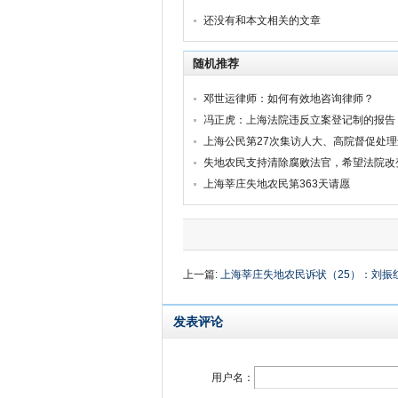
还没有和本文相关的文章
随机推荐
邓世运律师：如何有效地咨询律师？
冯正虎：上海法院违反立案登记制的报告
上海公民第27次集访人大、高院督促处
失地农民支持清除腐败法官，希望法院改
上海莘庄失地农民第363天请愿
上一篇:
上海莘庄失地农民诉状（25）：刘振
发表评论
用户名：