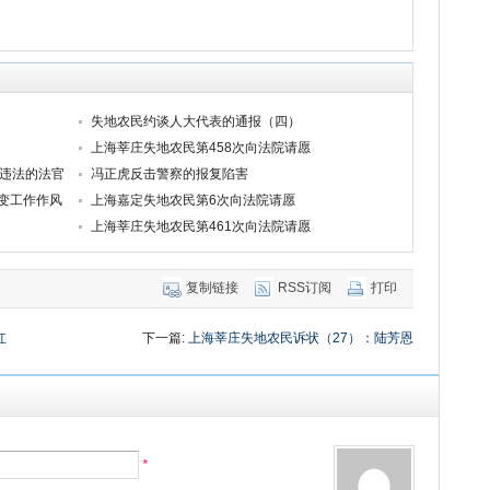
失地农民约谈人大代表的通报（四）
上海莘庄失地农民第458次向法院请愿
理违法的法官
冯正虎反击警察的报复陷害
变工作作风
上海嘉定失地农民第6次向法院请愿
上海莘庄失地农民第461次向法院请愿
复制链接
RSS订阅
打印
红
下一篇:
上海莘庄失地农民诉状（27）：陆芳恩
*