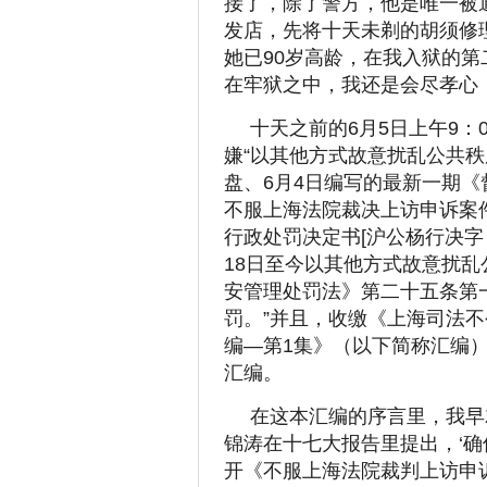
接了，除了警方，他是唯一被
发店，先将十天未剃的胡须修
她已90岁高龄，在我入狱的
在牢狱之中，我还是会尽孝心
十天之前的6月5日上午9
嫌“以其他方式故意扰乱公共秩
盘、6月4日编写的最新一期《
不服上海法院裁决上访申诉案件
行政处罚决定书[沪公杨行决字（20
18日至今以其他方式故意扰
安管理处罚法》第二十五条第
罚。”并且，收缴《上海司法
编—第1集》（以下简称汇编
汇编。
在这本汇编的序言里，我早
锦涛在十七大报告里提出，‘确
开《不服上海法院裁判上访申