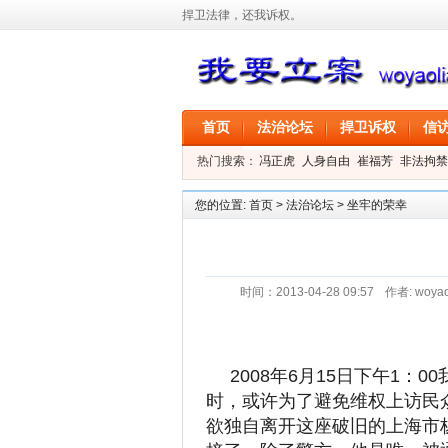
捍卫法律，还我诉权。
首页
法治论坛
捍卫诉权
信
热门搜索：
冯正虎
人身自由
崔福芳
非法拘禁
叶剑
刑事拘留
信息公开
叶桂香
您的位置:
首页
>
法治论坛
>
坐牢的荣幸
时间：2013-04-28 09:57
作者:
woyao
2008年6月15日下午1：
时，或许为了避免维权上访民
欲独自离开这座破旧的上海市