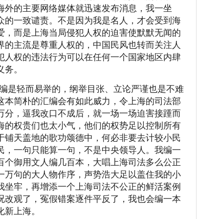
海外的主要网络媒体就迅速发布消息，我一坐
众的一致谴责。不是因为我是名人，才会受到海
爱，而是上海当局侵犯人权的迫害使默默无闻的
界的主流是尊重人权的，中国民风也转而关注人
犯人权的违法行为可以在任何一个国家地区内肆
义务。
编是轻而易举的，纲举目张、立论严谨也是不难
这本简朴的汇编会有如此威力，令上海的司法部
万分，逼我改口不成后，就一场一场迫害接踵而
海的权贵们也太小气，他们的权势足以控制所有
于铺天盖地的歌功颂德中，何必非要去计较小民
民，一句只能算一句，不是中央领导人。我编一
百个御用文人编几百本，大唱上海司法多么公正
一万句的大人物作序，声势浩大足以盖住我的小
我坐牢，再增添一个上海司法不公正的鲜活案例
况改观了，冤假错案逐件平反了，我也会编一本
化新上海。