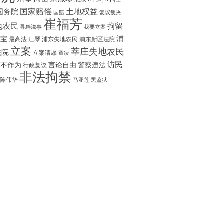
国家赔偿
土地权益
国务院
国赔
复议裁决
崔福芳
拘留
地农民
寻衅滋事
我要立案
浦
付宝
最高法
江琴
浦东失地农民
浦东新区法院
立案
莘庄失地农民
法院
立案请愿
童凌
访民
政不作为
言论自由
警察违法
行政复议
非法拘禁
陈伟华
马亚莲
黑监狱