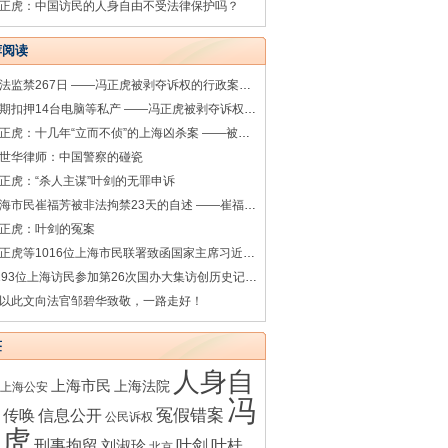
正虎：中国访民的人身自由不受法律保护吗？
荐阅读
非法监禁267日 ——冯正虎被剥夺诉权的行政案件系列之七
超期扣押14台电脑等私产 ——冯正虎被剥夺诉权的行政案件系列之一
冯正虎：十几年“立而不侦”的上海凶杀案 ——被害人之母叶桂香控告涉嫌渎职罪的上海松江警方相关人员
世华律师：中国警察的碰瓷
正虎：“杀人主谋”叶剑的无罪申诉
上海市民崔福芳被非法拘禁23天的自述 ——崔福芳被非法拘禁的诉讼系列之一
正虎：叶剑的冤案
冯正虎等1016位上海市民联署致函国家主席习近平（完整版）
1193位上海访民参加第26次国办大集访创历史记录（35图）
以此文向法官邹碧华致敬，一路走好！
签
人身自
上海市民
上海法院
上海公安
冯
传唤
冤假错案
信息公开
公民诉权
正虎
刑事拘留
叶剑
叶桂
刘淑珍
北京