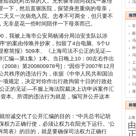
通知我此时出狱的人。兄长驱车陪同我找一家理
冯
理一下，然后直驱医院，探望身患重病的母亲，
第二天又一次病危入院。忠孝不可两全，但只要不
推
，无非是花一些时间陪伴一下母亲而已。
：00，我被上海市公安局杨浦分局治安支队以涉
序”的案由传唤并抄家，扣留了4台电脑、5个U
孙
督察简报》509本、《上海司法不公正的见证—
冯
汇编—第1集》1本。当日晚上10：00左右作出
08）第200800978号]：“因你于2007年12月
冯
乱公共秩序的违法行为，依据《中华人民共和国治
一项规定，决定对你作出行政拘留十日的行政处
不公正的见证—不服上海法院裁决上访申诉案件汇
谨
）壹本。所谓的违法行为就是，编写并公开这本
标
就坦诚交代了公开汇编的目的：“中共总书记胡
上海
由
保权力正确行使，必须让权力在阳光下运行。’公
诉简表》的目的，就是要确保司法权力正确行