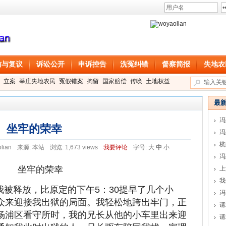
访与复议
诉讼公开
申诉控告
洗冤纠错
督察简报
失地农
立案
莘庄失地农民
冤假错案
拘留
国家赔偿
传唤
土地权益
最
冯
坐牢的荣幸
冯
lian
来源:
本站
浏览: 1,673 views
我要评论
字号:
大
中
小
冯
坐牢的荣幸
上
我
00我被释放，比原定的下午5：30提早了几个小
冯
众来迎接我出狱的局面。我轻松地跨出牢门，正
请
杨浦区看守所时，我的兄长从他的小车里出来迎
请