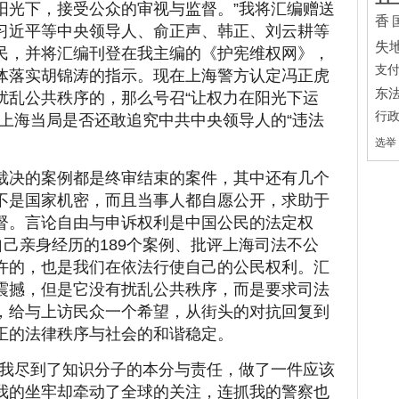
阳光下，接受公众的审视与监督。”我将汇编赠送
香
习近平等中央领导人、俞正声、韩正、刘云耕等
失
民，并将汇编刊登在我主编的《护宪维权网》，
支
体落实胡锦涛的指示。现在上海警方认定冯正虎
东
扰乱公共秩序的，那么号召“让权力在阳光下运
行
？上海当局是否还敢追究中共中央领导人的“违法
选举
院裁决的案例都是终审结束的案件，其中还有几个
不是国家机密，而且当事人都自愿公开，求助于
督。言论自由与申诉权利是中国公民的法定权
自己亲身经历的189个案例、批评上海司法不公
许的，也是我们在依法行使自己的公民权利。汇
震撼，但是它没有扰乱公共秩序，而是要求司法
，给与上访民众一个希望，从街头的对抗回复到
正的法律秩序与社会的和谐稳定。
我尽到了知识分子的本分与责任，做了一件应该
我的坐牢却牵动了全球的关注，连抓我的警察也