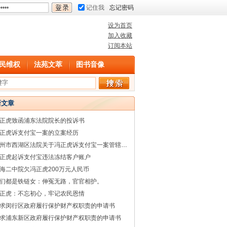
记住我
忘记密码
设为首页
加入收藏
订阅本站
民维权
法苑文萃
图书音像
新文章
正虎致函浦东法院院长的投诉书
正虎诉支付宝一案的立案经历
杭州市西湖区法院关于冯正虎诉支付宝一案管辖权的回复
正虎起诉支付宝违法冻结客户账户
海二中院欠冯正虎200万元人民币
们都是铁链女：伸冤无路，官官相护。
正虎：不忘初心，牢记农民恩情
求闵行区政府履行保护财产权职责的申请书
求浦东新区政府履行保护财产权职责的申请书