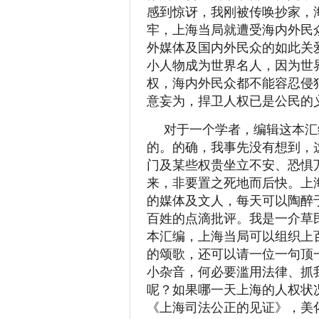
感到惊讶，我刚被传唤抄家，
牢，上海当局就遭受海内外民
外媒体及国内外民众的如此关
小人物成为世界名人，因为世
权，海内外民众都不能容忍侵
意妄为，捍卫人权已是公民的
对于一个学者，编辑这本汇
的。的确，我事先没有想到，
门及某些权贵坐立不安、恐惧
来，非要置之死地而后快。上
的媒体及文人，每天可以陶醉
百姓的点滴批评。我是一介草
本汇编，上海当局可以组织上
的颂歌，还可以请一位一句顶
小杂音，何必要滥用法律、抓
呢？如果哪一天上海的人权状
《上海司法公正的见证》，美