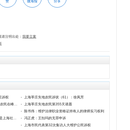
赞
微海报
分享
载请注明出处：
我要立案
新
民诉权
上海莘庄失地农民诉状（61）：徐凤芳
以维稳为名行恐怖之实 ——上海莘庄失地农民在峰会前后的遭遇
上海莘庄失地农民第355天请愿
陈书伟：维护法律职业资格证持有人的律师实习权利
习近平应当关注的上海问题—司法不公正是上海社会不和谐的祸根
冯正虎：王扣玛的无罪申诉
上海市民代表第32次集访人大维护公民诉权