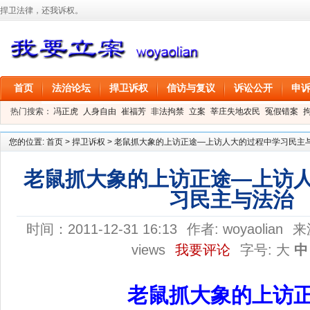
捍卫法律，还我诉权。
首页
法治论坛
捍卫诉权
信访与复议
诉讼公开
申
热门搜索：
冯正虎
人身自由
崔福芳
非法拘禁
立案
莘庄失地农民
冤假错案
叶剑
刑事拘留
信息公开
叶桂香
您的位置:
首页
>
捍卫诉权
>
老鼠抓大象的上访正途—上访人大的过程中学习民主
老鼠抓大象的上访正途—上访
习民主与法治
时间：2011-12-31 16:13
作者:
woyaolian
来
views
我要评论
字号:
大
中
老鼠抓大象的上访