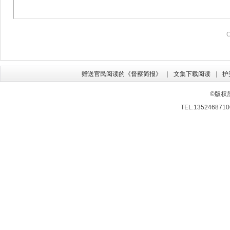
赠送官民阅读的《督察简报》
文集下载阅读
护
©版权
TEL:13524687