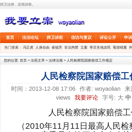
捍卫法律，还我诉权。
首页
法治论坛
捍卫诉权
信访与复议
诉讼公开
申
热门搜索：
冯正虎
人身自由
崔福芳
非法拘禁
立案
莘庄失地农民
冤假错案
叶剑
刑事拘留
信息公开
叶桂香
您的位置:
首页
>
法苑文萃
>
法律法规
>
人民检察院国家赔偿工作规定
人民检察院国家赔偿工
时间：2013-12-08 17:06
作者:
woyaolian
来
views
我要评论
字号:
大
中
人民检察院国家赔偿工
（2010年11月11日最高人民