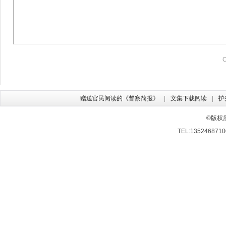
赠送官民阅读的《督察简报》
文集下载阅读
护
©版权
TEL:13524687