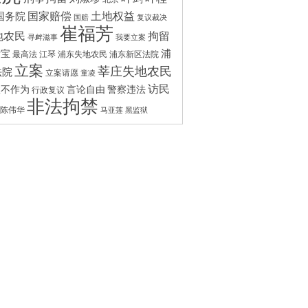
国家赔偿
土地权益
国务院
国赔
复议裁决
崔福芳
拘留
地农民
寻衅滋事
我要立案
浦
付宝
最高法
江琴
浦东失地农民
浦东新区法院
立案
莘庄失地农民
法院
立案请愿
童凌
访民
政不作为
言论自由
警察违法
行政复议
非法拘禁
陈伟华
马亚莲
黑监狱