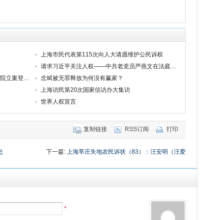
上海市民代表第115次向人大请愿维护公民诉权
请求习近平关注人权——中共老党员严燕文在法庭陈述
推进法治中国建设的重要一步 ——人民法院立案登记制改革的新突破
念斌被无罪释放为何没有赢家？
上海访民第20次国家信访办大集访
世界人权宣言
复制链接
RSS订阅
打印
忠
下一篇:
上海莘庄失地农民诉状（83）：汪安明（汪爱
明）
*