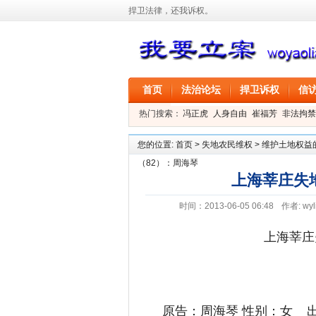
捍卫法律，还我诉权。
首页
法治论坛
捍卫诉权
信
热门搜索：
冯正虎
人身自由
崔福芳
非法拘禁
叶剑
刑事拘留
信息公开
叶桂香
您的位置:
首页
>
失地农民维权
>
维护土地权益
（82）：周海琴
上海莘庄失
时间：2013-06-05 06:48
作者:
wyl
上海莘庄
原告：周海琴 性别：女 出