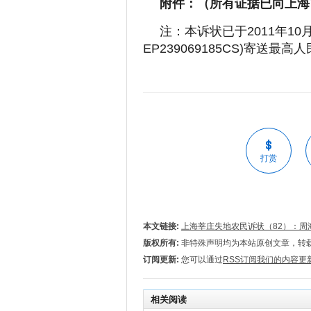
附件：（所有证据已向上海
注：本诉状已于2011年10
EP239069185CS)寄送最高
打赏
本文链接:
上海莘庄失地农民诉状（82）：周
版权所有:
非特殊声明均为本站原创文章，转
订阅更新:
您可以通过
RSS订阅我们的内容更
相关阅读