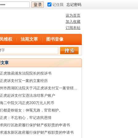
记住我
忘记密码
设为首页
加入收藏
订阅本站
民维权
法苑文萃
图书音像
新文章
正虎致函浦东法院院长的投诉书
正虎诉支付宝一案的立案经历
杭州市西湖区法院关于冯正虎诉支付宝一案管辖权的回复
正虎起诉支付宝违法冻结客户账户
海二中院欠冯正虎200万元人民币
们都是铁链女：伸冤无路，官官相护。
正虎：不忘初心，牢记农民恩情
求闵行区政府履行保护财产权职责的申请书
求浦东新区政府履行保护财产权职责的申请书