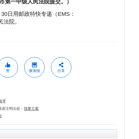
市第一中级人民法院提交。）
月30日用邮政特快专递（EMS：
人民法院。
赞
微海报
分享
海琴
载请注明出处：
我要立案
新