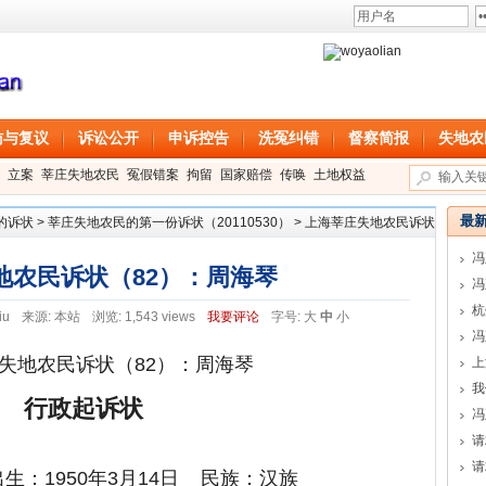
访与复议
诉讼公开
申诉控告
洗冤纠错
督察简报
失地农
立案
莘庄失地农民
冤假错案
拘留
国家赔偿
传唤
土地权益
最
的诉状
>
莘庄失地农民的第一份诉状（20110530）
>
上海莘庄失地农民诉状
冯
地农民诉状（82）：周海琴
冯
iu
来源:
本站
浏览: 1,543 views
我要评论
字号:
大
中
小
冯
失地农民诉状（82）：周海琴
上
我
行政起诉状
冯
请
请
生：1950年3月14日 民族：汉族