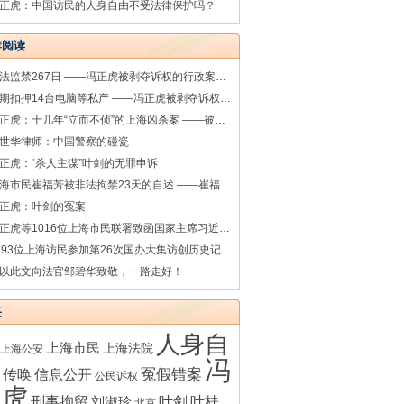
正虎：中国访民的人身自由不受法律保护吗？
荐阅读
非法监禁267日 ——冯正虎被剥夺诉权的行政案件系列之七
超期扣押14台电脑等私产 ——冯正虎被剥夺诉权的行政案件系列之一
冯正虎：十几年“立而不侦”的上海凶杀案 ——被害人之母叶桂香控告涉嫌渎职罪的上海松江警方相关人员
世华律师：中国警察的碰瓷
正虎：“杀人主谋”叶剑的无罪申诉
上海市民崔福芳被非法拘禁23天的自述 ——崔福芳被非法拘禁的诉讼系列之一
正虎：叶剑的冤案
冯正虎等1016位上海市民联署致函国家主席习近平（完整版）
1193位上海访民参加第26次国办大集访创历史记录（35图）
以此文向法官邹碧华致敬，一路走好！
签
人身自
上海市民
上海法院
上海公安
冯
传唤
冤假错案
信息公开
公民诉权
正虎
刑事拘留
叶剑
叶桂
刘淑珍
北京