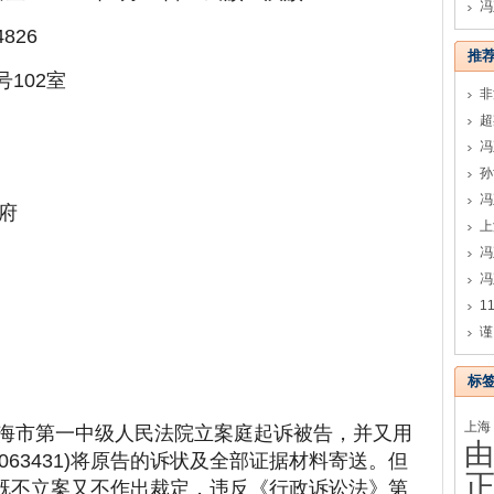
冯
826
推
号102室
孙
冯
府
冯
谨
标
上海
向上海市第一中级人民法院立案庭起诉被告，并又用
由
8063431)将原告的诉状及全部证据材料寄送。但
既不立案又不作出裁定，违反《行政诉讼法》第