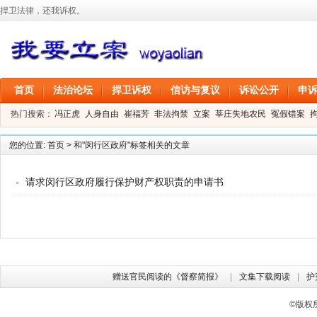
捍卫法律，还我诉权。
首页
法治论坛
捍卫诉权
信访与复议
诉讼公开
申
热门搜索：
冯正虎
人身自由
崔福芳
非法拘禁
立案
莘庄失地农民
冤假错案
叶剑
刑事拘留
信息公开
叶桂香
您的位置:
首页
>
和"闵行区政府"标签相关的文章
请求闵行区政府履行保护财产权职责的申请书
赠送官民阅读的《督察简报》
文集下载阅读
护
©版权