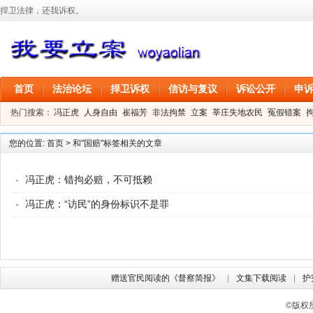
捍卫法律，还我诉权。
首页
法治论坛
捍卫诉权
信访与复议
诉讼公开
申
热门搜索：
冯正虎
人身自由
崔福芳
非法拘禁
立案
莘庄失地农民
冤假错案
叶剑
刑事拘留
信息公开
叶桂香
您的位置:
首页
>
和"国赔"标签相关的文章
冯正虎：错拘必赔，不可抵赖
冯正虎：“访民”的身份标识不是罪
赠送官民阅读的《督察简报》
文集下载阅读
护
©版权