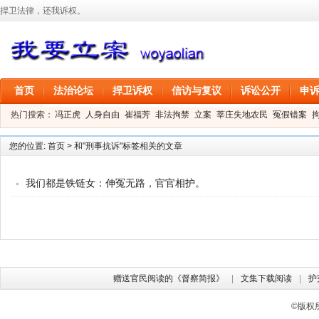
捍卫法律，还我诉权。
首页
法治论坛
捍卫诉权
信访与复议
诉讼公开
申
热门搜索：
冯正虎
人身自由
崔福芳
非法拘禁
立案
莘庄失地农民
冤假错案
叶剑
刑事拘留
信息公开
叶桂香
您的位置:
首页
>
和"刑事抗诉"标签相关的文章
我们都是铁链女：伸冤无路，官官相护。
赠送官民阅读的《督察简报》
文集下载阅读
护
©版权