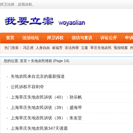
捍卫法律，还我诉权。
首页
法治论坛
捍卫诉权
信访与复议
诉讼公开
申
热门搜索：
冯正虎
人身自由
崔福芳
非法拘禁
立案
莘庄失地农民
冤假错案
叶剑
刑事拘留
信息公开
叶桂香
您的位置:
首页
>
失地农民维权
(Page 14)
失地农民来自北京的最新报道
公民诉权不容剥夺
上海莘庄失地农民诉状（40）：孙乐帆
上海莘庄失地农民诉状（39）：盛海琴
上海莘庄失地农民诉状（38）：朱友堂
上海莘庄失地农民第347天请愿