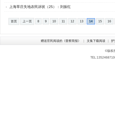
上海莘庄失地农民诉状（25）：刘振红
首页
上一页
8
9
10
11
12
13
14
15
16
赠送官民阅读的《督察简报》
文集下载阅读
护
©版权
TEL:13524687